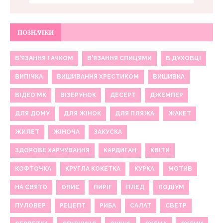
ПОЗНАЧКИ
В'ЯЗАННЯ ГАЧКОМ
В'ЯЗАННЯ СПИЦЯМИ
В ДУХОВЦІ
ВИПІЧКА
ВИШИВАННЯ ХРЕСТИКОМ
ВИШИВКА
ВІДЕО МК
ВІЗЕРУНОК
ДЕСЕРТ
ДЖЕМПЕР
ДЛЯ ДОМУ
ДЛЯ ЖІНОК
ДЛЯ ПЛЯЖА
ЖАКЕТ
ЖИЛЕТ
ЖІНОЧА
ЗАКУСКА
ЗДОРОВЕ ХАРЧУВАННЯ
КАРДИГАН
КВІТИ
КОФТОЧКА
КРУГЛА КОКЕТКА
КУРКА
МОТИВ
НА СВЯТО
ОПИС
ПИРІГ
ПЛЕД
ПОДІУМ
ПУЛОВЕР
РЕЦЕПТ
РИБА
САЛАТ
СВЕТР