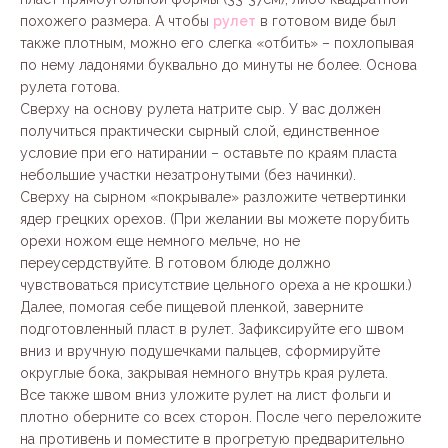
похожего размера. А чтобы
рулет
в готовом виде был
также плотным, можно его слегка «отбить» – похлопывая
по нему ладонями буквально до минуты не более. Основа
рулета готова.
Сверху на основу рулета натрите сыр. У вас должен
получиться практически сырный слой, единственное
условие при его натирании – оставьте по краям пласта
небольшие участки незатронутыми (без начинки).
Сверху на сырном «покрывале» разложите четвертинки
ядер грецких орехов. (При желании вы можете порубить
орехи ножом еще немного мельче, но не
переусердствуйте. В готовом блюде должно
чувствоваться присутствие цельного ореха а не крошки.)
Далее, помогая себе пищевой пленкой, заверните
подготовленный пласт в рулет. Зафиксируйте его швом
вниз и вручную подушечками пальцев, сформируйте
округлые бока, закрывая немного внутрь края рулета.
Все также швом вниз уложите рулет на лист фольги и
плотно оберните со всех сторон. После чего переложите
на противень и поместите в прогретую предварительно