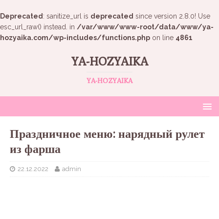
Deprecated
: sanitize_url is
deprecated
since version 2.8.0! Use
esc_url_raw() instead. in
/var/www/www-root/data/www/ya-
hozyaika.com/wp-includes/functions.php
on line
4861
YA-HOZYAIKA
YA-HOZYAIKA
Праздничное меню: нарядный рулет
из фарша
22.12.2022
admin