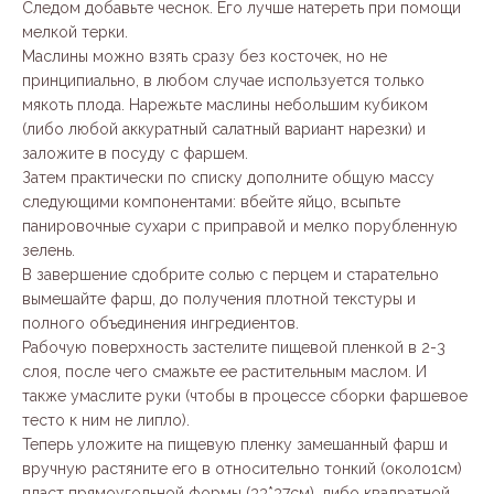
Следом добавьте чеснок. Его лучше натереть при помощи
мелкой терки.
Маслины можно взять сразу без косточек, но не
принципиально, в любом случае используется только
мякоть плода. Нарежьте маслины небольшим кубиком
(либо любой аккуратный салатный вариант нарезки) и
заложите в посуду с фаршем.
Затем практически по списку дополните общую массу
следующими компонентами: вбейте яйцо, всыпьте
панировочные сухари с приправой и мелко порубленную
зелень.
В завершение сдобрите солью с перцем и старательно
вымешайте фарш, до получения плотной текстуры и
полного объединения ингредиентов.
Рабочую поверхность застелите пищевой пленкой в 2-3
слоя, после чего смажьте ее растительным маслом. И
также умаслите руки (чтобы в процессе сборки фаршевое
тесто к ним не липло).
Теперь уложите на пищевую пленку замешанный фарш и
вручную растяните его в относительно тонкий (около1см)
пласт прямоугольной формы (33*37см), либо квадратной