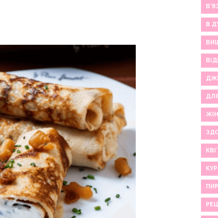
В'Я
В Д
ВИ
ВІД
ДЖ
ДЛ
ЖІ
ЗДО
КВІ
КУР
ПИР
РЕ