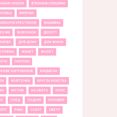
ЗАННЯ ГАЧКОМ
В'ЯЗАННЯ СПИЦЯМИ
УХОВЦІ
ВИПІЧКА
ШИВАННЯ ХРЕСТИКОМ
ВИШИВКА
ЕО МК
ВІЗЕРУНОК
ДЕСЕРТ
ЕМПЕР
ДЛЯ ДОМУ
ДЛЯ ЖІНОК
Я ПЛЯЖА
ЖАКЕТ
ЖИЛЕТ
НОЧА
ЗАКУСКА
РОВЕ ХАРЧУВАННЯ
КАРДИГАН
ТИ
КОФТОЧКА
КРУГЛА КОКЕТКА
КА
МОТИВ
НА СВЯТО
ОПИС
ІГ
ПЛЕД
ПОДІУМ
ПУЛОВЕР
ЦЕПТ
РИБА
САЛАТ
СВЕТР