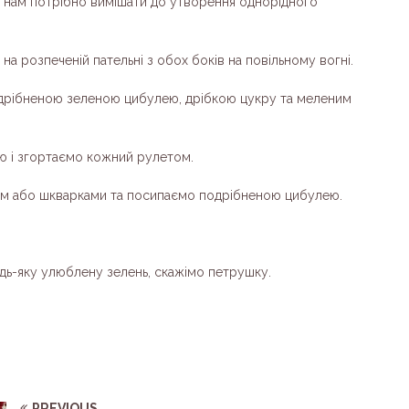
 нам потрібно вимішати до утворення однорідного
а розпеченій пательні з обох боків на повільному вогні.
дрібненою зеленою цибулею, дрібкою цукру та меленим
 і згортаємо кожний рулетом.
м або шкварками та посипаємо подрібненою цибулею.
дь-яку улюблену зелень, скажімо петрушку.
PREVIOUS