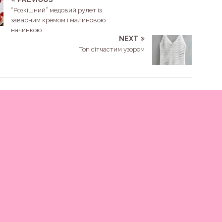
“Розкішний” медовий рулет із
заварним кремом і малиновою
начинкою
NEXT
Топ сітчастим узором