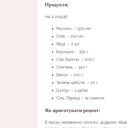
Продукти:
(на 4 порції)
Молоко – 500 мл
Олія – 100 мл
Яйця – 2 шт
Борошно – 350 г
Сир бринза – 200 г
Сметана – 150 г
Бекон – 200 г
Зелена цибуля – 20 г
Цукор – 1 щіпка
Сіль, Перець – за смаком
Як приготувати рецепт:
В миску наливаємо молоко, додаємо яйця, 