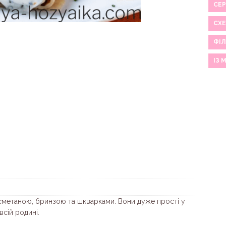
СЕР
СХ
ФІЛ
ІЗ 
 сметаною, бринзою та шкварками. Вони дуже прості у
сій родині.