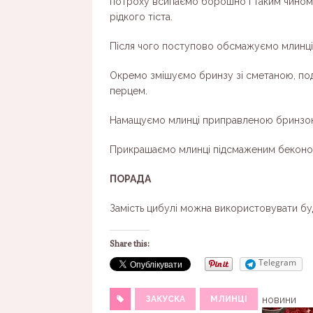
потроху всипаємо борошно і таким чином
рідкого тіста.
Після чого поступово обсмажуємо млинці н
Окремо змішуємо бринзу зі сметаною, по
перцем.
Намащуємо млинці приправленою бринзою
Прикрашаємо млинці підсмаженим беконо
ПОРАДА
Замість цибулі можна використовувати бу
Share this:
Telegram
ЗАКУСКА
МЛИНЦІ
новини