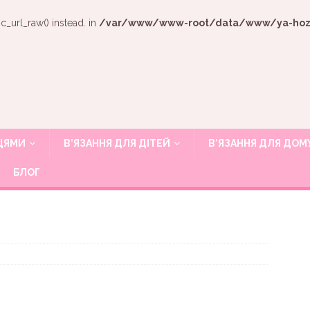
c_url_raw() instead. in
/var/www/www-root/data/www/ya-hozya
ИЦЯМИ
В’ЯЗАННЯ ДЛЯ ДІТЕЙ
В’ЯЗАННЯ ДЛЯ ДОМ
БЛОГ