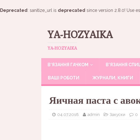
Deprecated
: sanitize_url is
deprecated
since version 2.8.0! Use es
YA-HOZYAIKA
YA-HOZYAIKA
В’ЯЗАННЯ ГАЧКОМ
В’ЯЗАННЯ СП
ВАШІ РОБОТИ
ЖУРНАЛИ, КНИГИ
Яичная паста с аво
04.07.2018
admin
Закуски
0