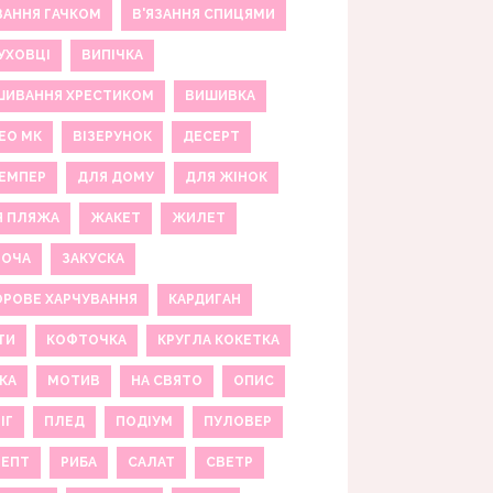
ЗАННЯ ГАЧКОМ
В'ЯЗАННЯ СПИЦЯМИ
УХОВЦІ
ВИПІЧКА
ШИВАННЯ ХРЕСТИКОМ
ВИШИВКА
ЕО МК
ВІЗЕРУНОК
ДЕСЕРТ
ЕМПЕР
ДЛЯ ДОМУ
ДЛЯ ЖІНОК
Я ПЛЯЖА
ЖАКЕТ
ЖИЛЕТ
НОЧА
ЗАКУСКА
РОВЕ ХАРЧУВАННЯ
КАРДИГАН
ТИ
КОФТОЧКА
КРУГЛА КОКЕТКА
КА
МОТИВ
НА СВЯТО
ОПИС
ІГ
ПЛЕД
ПОДІУМ
ПУЛОВЕР
ЦЕПТ
РИБА
САЛАТ
СВЕТР