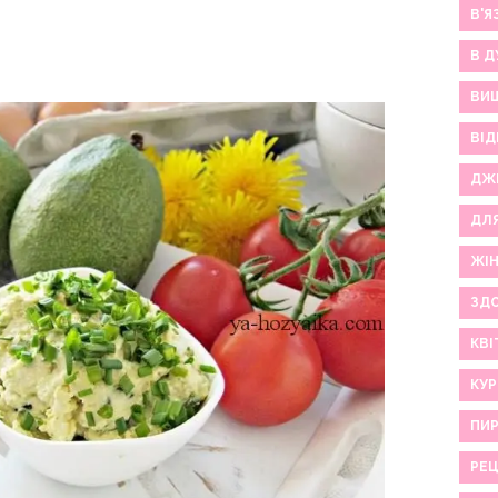
В'Я
В Д
ВИ
ВІД
ДЖ
ДЛ
ЖІ
ЗДО
КВІ
КУР
ПИР
РЕ