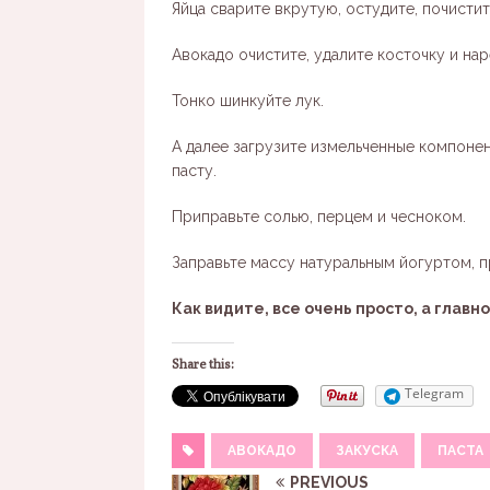
Яйца сварите вкрутую, остудите, почисти
Авокадо очистите, удалите косточку и на
Тонко шинкуйте лук.
А далее загрузите измельченные компоне
пасту.
Приправьте солью, перцем и чесноком.
Заправьте массу натуральным йогуртом, 
Как видите, все очень просто, а главн
Share this:
Telegram
АВОКАДО
ЗАКУСКА
ПАСТА
PREVIOUS