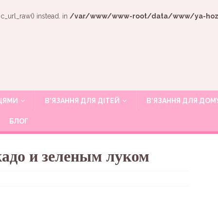
c_url_raw() instead. in
/var/www/www-root/data/www/ya-hozya
ИЦЯМИ
В’ЯЗАННЯ ДЛЯ ДІТЕЙ
В’ЯЗАННЯ ДЛЯ ДОМ
БЛОГ
кадо и зеленым луком