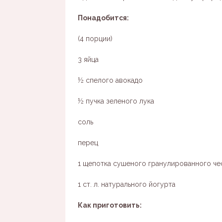
Понадобится:
(4 порции)
3 яйца
½ спелого авокадо
½ пучка зеленого лука
соль
перец
1 щепотка сушеного гранулированного че
1 ст. л. натурального йогурта
Как приготовить: