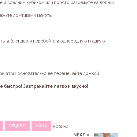
те и средним кубиком или просто разрежьте на дольки.
режьте ломтиками мякоть.
нты в блендер и перебейте в однородную гладкую
при этом основательно ее перемешайте ложкой.
ое быстро! Завтракайте легко и вкусно!
РЕЦЕПТ
ЯЙЦЯ
новини
NEXT