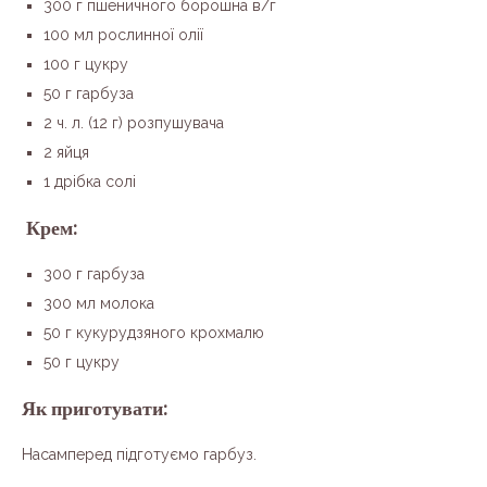
300 г пшеничного борошна в/г
100 мл рослинної олії
100 г цукру
50 г гарбуза
2 ч. л. (12 г) розпушувача
2 яйця
1 дрібка солі
Крем:
300 г гарбуза
300 мл молока
50 г кукурудзяного крохмалю
50 г цукру
Як приготувати:
Насамперед підготуємо гарбуз.