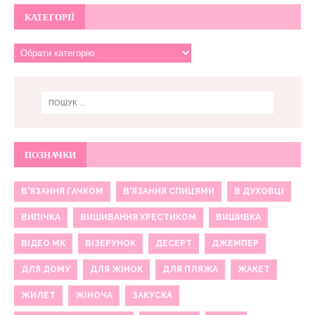
КАТЕГОРІЇ
ПОЗНАЧКИ
В'ЯЗАННЯ ГАЧКОМ
В'ЯЗАННЯ СПИЦЯМИ
В ДУХОВЦІ
ВИПІЧКА
ВИШИВАННЯ ХРЕСТИКОМ
ВИШИВКА
ВІДЕО МК
ВІЗЕРУНОК
ДЕСЕРТ
ДЖЕМПЕР
ДЛЯ ДОМУ
ДЛЯ ЖІНОК
ДЛЯ ПЛЯЖА
ЖАКЕТ
ЖИЛЕТ
ЖІНОЧА
ЗАКУСКА