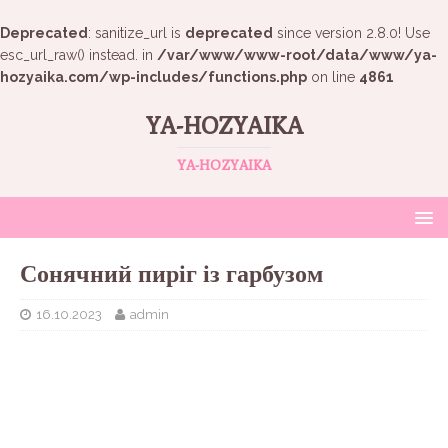
Deprecated
: sanitize_url is
deprecated
since version 2.8.0! Use
esc_url_raw() instead. in
/var/www/www-root/data/www/ya-
hozyaika.com/wp-includes/functions.php
on line
4861
YA-HOZYAIKA
YA-HOZYAIKA
Сонячний пиріг із гарбузом
16.10.2023
admin