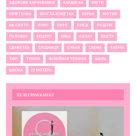
ЗДОРОВЕ ХАРЧУВАННЯ
КАРДИГАН
КВІТИ
КОФТОЧКА
КРУГЛА КОКЕТКА
КУРКА
МОТИВ
НА СВЯТО
ОПИС
ПИРІГ
ПЛЕД
ПОДІУМ
ПУЛОВЕР
РЕЦЕПТ
РИБА
САЛАТ
СВЕТР
СЕРВЕТКА
СПІДНИЦЯ
СУКНЯ
СХЕМА
СХЕМИ
ТОП
ТУНІКА
ФІЛЕЙНАЯ ТЕХНІКА
ШАЛЬ
ШАПКА
ІЗ МОХЕРА
ТЕЛЕГРАМ КАНАЛ