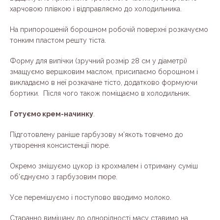
харчовою плівкою і відправляємо до холодильника.
На припорошеній борошном робочій поверхні розкачуємо
тонким пластом решту тіста.
Форму для випічки (зручний розмір 28 см у діаметрі)
змащуємо вершковим маслом, присипаємо борошном і
викладаємо в неї розкачане тісто, додатково формуючи
бортики. Після чого також поміщаємо в холодильник.
Готуємо крем-начинку
.
Підготовлену раніше гарбузову м’якоть товчемо до
утворення консистенції пюре.
Окремо змішуємо цукор із крохмалем і отриману суміш
об’єднуємо з гарбузовим пюре.
Усе перемішуємо і поступово вводимо молоко.
Старанно вимішану до однорідності масу ставимо на