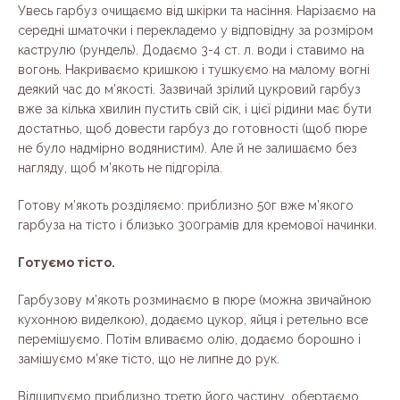
Увесь гарбуз очищаємо від шкірки та насіння. Нарізаємо на
середні шматочки і перекладемо у відповідну за розміром
каструлю (рундель). Додаємо 3-4 ст. л. води і ставимо на
вогонь. Накриваємо кришкою і тушкуємо на малому вогні
деякий час до м’якості. Зазвичай зрілий цукровий гарбуз
вже за кілька хвилин пустить свій сік, і цієї рідини має бути
достатньо, щоб довести гарбуз до готовності (щоб пюре
не було надмірно водянистим). Але й не залишаємо без
нагляду, щоб м’якоть не підгоріла.
Готову м’якоть розділяємо: приблизно 50г вже м’якого
гарбуза на тісто і близько 300грамів для кремової начинки.
Готуємо тісто.
Гарбузову м’якоть розминаємо в пюре (можна звичайною
кухонною виделкою), додаємо цукор, яйця і ретельно все
перемішуємо. Потім вливаємо олію, додаємо борошно і
замішуємо м’яке тісто, що не липне до рук.
Відщипуємо приблизно третю його частину, обертаємо