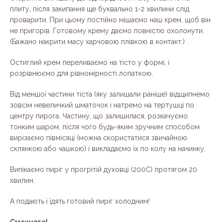
плиту, після закипання ще буквально 1-2 хвилини слід
проварити. При цьому постійно мішаємо наш крем, щоб він
не пригорів. Готовому крему даємо повністю охолонути.
(Бажано накрити масу харчовою плівкою в контакт.)
Остиглий крем переливаємо на тісто у формі, і
розрівнюємо для рівномірності лопаткою.
Від меншої частини тіста (яку залишали раніше) відщипнемо
зовсім невеличкий шматочок і натремо на тертушці по
центру пирога. Частину, що залишилася, розкачуємо
тонким шаром, після чого будь-яким зручним способом
вирізаємо півмісяці (можна скористатися звичайною
склянкою або чашкою) і викладаємо їх по колу на начинку.
Випікаємо пиріг у прогрітій духовці (200С) протягом 20
хвилин.
А подають і їдять готовий пиріг холодним!