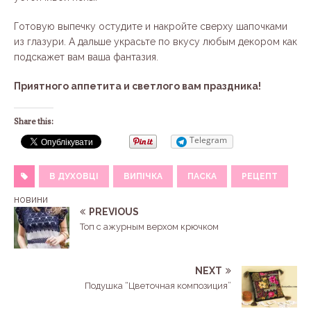
Готовую выпечку остудите и накройте сверху шапочками
из глазури. А дальше украсьте по вкусу любым декором как
подскажет вам ваша фантазия.
Приятного аппетита и светлого вам праздника!
Share this:
Telegram
В ДУХОВЦІ
ВИПІЧКА
ПАСКА
РЕЦЕПТ
новини
PREVIOUS
Топ с ажурным верхом крючком
NEXT
Подушка “Цветочная композиция”