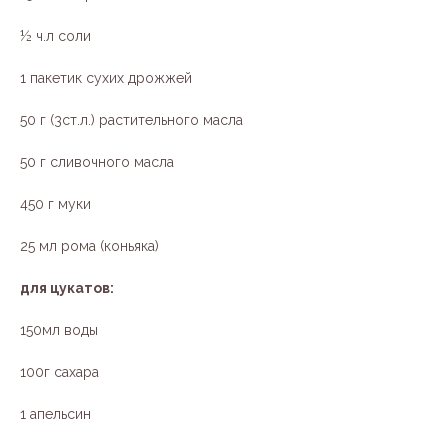
½ ч.л соли
1 пакетик сухих дрожжей
50 г (3ст.л.) растительного масла
50 г сливочного масла
450 г муки
25 мл рома (коньяка)
для цукатов:
150мл воды
100г сахара
1 апельсин