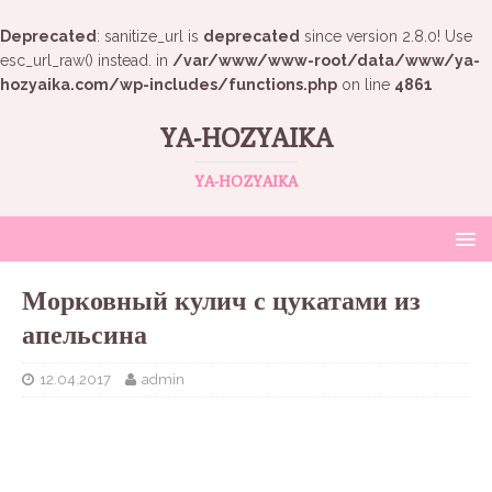
Deprecated
: sanitize_url is
deprecated
since version 2.8.0! Use
esc_url_raw() instead. in
/var/www/www-root/data/www/ya-
hozyaika.com/wp-includes/functions.php
on line
4861
YA-HOZYAIKA
YA-HOZYAIKA
Морковный кулич с цукатами из
апельсина
12.04.2017
admin