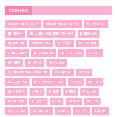
ПОЗНАЧКИ
В'ЯЗАННЯ ГАЧКОМ
В'ЯЗАННЯ СПИЦЯМИ
В ДУХОВЦІ
ВИПІЧКА
ВИШИВАННЯ ХРЕСТИКОМ
ВИШИВКА
ВІДЕО МК
ВІЗЕРУНОК
ДЕСЕРТ
ДЖЕМПЕР
ДЛЯ ДОМУ
ДЛЯ ЖІНОК
ДЛЯ ПЛЯЖА
ЖАКЕТ
ЖИЛЕТ
ЖІНОЧА
ЗАКУСКА
ЗДОРОВЕ ХАРЧУВАННЯ
КАРДИГАН
КВІТИ
КОФТОЧКА
КРУГЛА КОКЕТКА
КУРКА
МОТИВ
НА СВЯТО
ОПИС
ПИРІГ
ПЛЕД
ПОДІУМ
ПУЛОВЕР
РЕЦЕПТ
РИБА
САЛАТ
СВЕТР
СЕРВЕТКА
СПІДНИЦЯ
СУКНЯ
СХЕМА
СХЕМИ