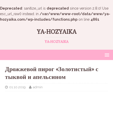
Deprecated
: sanitize_url is
deprecated
since version 2.8.0! Use
esc_url_raw() instead. in
/var/www/www-root/data/www/ya-
hozyaika.com/wp-includes/functions.php
on line
4861
YA-HOZYAIKA
YA-HOZYAIKA
Дрожжевой пирог «Золотистый» с
тыквой и апельсином
01.10.2019
admin