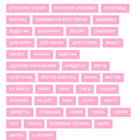
В'ЯЗАННЯ ГАЧКОМ
В'ЯЗАННЯ СПИЦЯМИ
В ДУХОВЦІ
ВИПІЧКА
ВИШИВАННЯ ХРЕСТИКОМ
ВИШИВКА
ВІДЕО МК
ВІЗЕРУНОК
ДЕСЕРТ
ДЖЕМПЕР
ДЛЯ ДОМУ
ДЛЯ ЖІНОК
ДЛЯ ПЛЯЖА
ЖАКЕТ
ЖИЛЕТ
ЖІНОЧА
ЗАКУСКА
ЗДОРОВЕ ХАРЧУВАННЯ
КАРДИГАН
КВІТИ
КОФТОЧКА
КРУГЛА КОКЕТКА
КУРКА
МОТИВ
НА СВЯТО
ОПИС
ПИРІГ
ПЛЕД
ПОДІУМ
ПУЛОВЕР
РЕЦЕПТ
РИБА
САЛАТ
СВЕТР
СЕРВЕТКА
СПІДНИЦЯ
СУКНЯ
СХЕМА
СХЕМИ
ТОП
ТУНІКА
ФІЛЕЙНАЯ ТЕХНІКА
ШАЛЬ
ШАПКА
ІЗ МОХЕРА