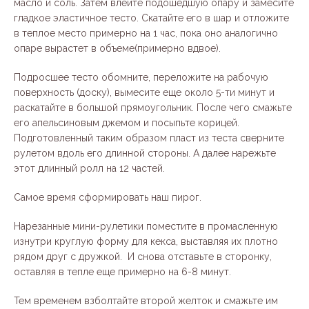
масло и соль. Затем влейте подошедшую опару и замесите
гладкое эластичное тесто. Скатайте его в шар и отложите
в теплое место примерно на 1 час, пока оно аналогично
опаре вырастет в объеме(примерно вдвое).
Подросшее тесто обомните, переложите на рабочую
поверхность (доску), вымесите еще около 5-ти минут и
раскатайте в большой прямоугольник. После чего смажьте
его апельсиновым джемом и посыпьте корицей.
Подготовленный таким образом пласт из теста сверните
рулетом вдоль его длинной стороны. А далее нарежьте
этот длинный ролл на 12 частей.
Самое время сформировать наш пирог.
Нарезанные мини-рулетики поместите в промасленную
изнутри круглую форму для кекса, выставляя их плотно
рядом друг с дружкой. И снова отставьте в сторонку,
оставляя в тепле еще примерно на 6-8 минут.
Тем временем взболтайте второй желток и смажьте им