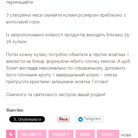
перемішайте.
З утвореної маси скачайте кульки розміром приблизно з
волоський горіх.
Із запропонованої кількості продуктів виходить близько 25-
26 кульок.
Потім кожну кульку потрібно обкатати в тертих жовтках. І
викласти на блюді, формуючи нібито гілочку мімози. А щоб
букет виглядав максимально по-справжньому, доповніть
його гілочками кропу. І завершальний штрих – злегка
притрусіть крихтами-залишками жовтка. Готово!
Смачного та святкового настрою вашій родині!
Share this:
Telegram
НА СВЯТО
РЕЦЕПТ
РИБА
САЛАТ
нови