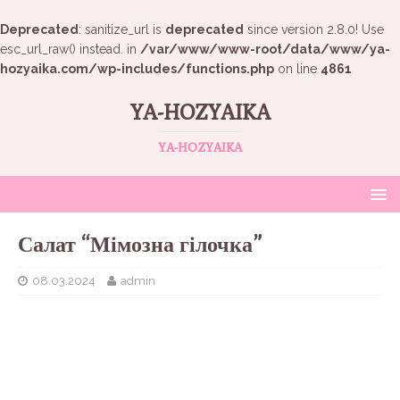
Deprecated
: sanitize_url is
deprecated
since version 2.8.0! Use
esc_url_raw() instead. in
/var/www/www-root/data/www/ya-
hozyaika.com/wp-includes/functions.php
on line
4861
YA-HOZYAIKA
YA-HOZYAIKA
Салат “Мімозна гілочка”
08.03.2024
admin