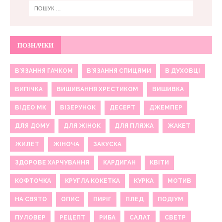
ПОЗНАЧКИ
В'ЯЗАННЯ ГАЧКОМ
В'ЯЗАННЯ СПИЦЯМИ
В ДУХОВЦІ
ВИПІЧКА
ВИШИВАННЯ ХРЕСТИКОМ
ВИШИВКА
ВІДЕО МК
ВІЗЕРУНОК
ДЕСЕРТ
ДЖЕМПЕР
ДЛЯ ДОМУ
ДЛЯ ЖІНОК
ДЛЯ ПЛЯЖА
ЖАКЕТ
ЖИЛЕТ
ЖІНОЧА
ЗАКУСКА
ЗДОРОВЕ ХАРЧУВАННЯ
КАРДИГАН
КВІТИ
КОФТОЧКА
КРУГЛА КОКЕТКА
КУРКА
МОТИВ
НА СВЯТО
ОПИС
ПИРІГ
ПЛЕД
ПОДІУМ
ПУЛОВЕР
РЕЦЕПТ
РИБА
САЛАТ
СВЕТР