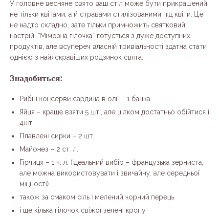
У головне весняне свято ваш стіл може бути прикрашений
не тільки квітами, а й стравами стилізованими під квіти. Це
не надто складно, зате тільки примножить святковий
настрій. “Мімозна гілочка” готується з дуже доступних
продуктів, але всупереч власній тривіальності здатна стати
однією з найяскравіших родзинок свята.
Знадобиться:
Рибні консерви сардина в олії – 1 банка
Яйця – краще взяти 5 шт., але цілком достатньо обійтися і
4шт.
Плавлені сирки – 2 шт.
Майонез – 2 ст. л.
Гірчиця – 1 ч. л. (ідеальний вибір – французька зерниста,
але можна використовувати і звичайну, але середньої
міцності)
також за смаком сіль і мелений чорний перець
і ще кілька гілочок свіжої зелені кропу