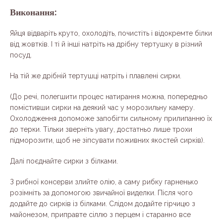
Виконання:
Яйця відваріть круто, охолодіть, почистіть і відокремте білки
від жовтків. І ті й інші натріть на дрібну тертушку в різний
посуд.
На тій же дрібній тертушці натріть і плавлені сирки.
(До речі, полегшити процес натирання можна, попередньо
помістивши сирки на деякий час у морозильну камеру.
Охолодження допоможе запобігти сильному прилипанню їх
до терки. Тільки зверніть увагу, достатньо лише трохи
підморозити, щоб не зіпсувати поживних якостей сирків).
Далі поєднайте сирки з білками.
З рибної консерви злийте олію, а саму рибку гарненько
розімніть за допомогою звичайної виделки. Після чого
додайте до сирків із білками. Слідом додайте гірчицю з
майонезом, приправте сіллю з перцем і старанно все