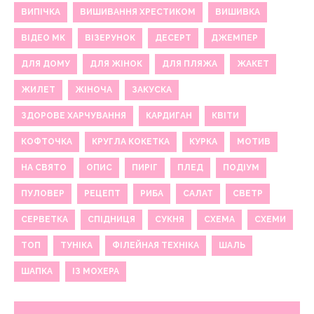
ВИПІЧКА
ВИШИВАННЯ ХРЕСТИКОМ
ВИШИВКА
ВІДЕО МК
ВІЗЕРУНОК
ДЕСЕРТ
ДЖЕМПЕР
ДЛЯ ДОМУ
ДЛЯ ЖІНОК
ДЛЯ ПЛЯЖА
ЖАКЕТ
ЖИЛЕТ
ЖІНОЧА
ЗАКУСКА
ЗДОРОВЕ ХАРЧУВАННЯ
КАРДИГАН
КВІТИ
КОФТОЧКА
КРУГЛА КОКЕТКА
КУРКА
МОТИВ
НА СВЯТО
ОПИС
ПИРІГ
ПЛЕД
ПОДІУМ
ПУЛОВЕР
РЕЦЕПТ
РИБА
САЛАТ
СВЕТР
СЕРВЕТКА
СПІДНИЦЯ
СУКНЯ
СХЕМА
СХЕМИ
ТОП
ТУНІКА
ФІЛЕЙНАЯ ТЕХНІКА
ШАЛЬ
ШАПКА
ІЗ МОХЕРА