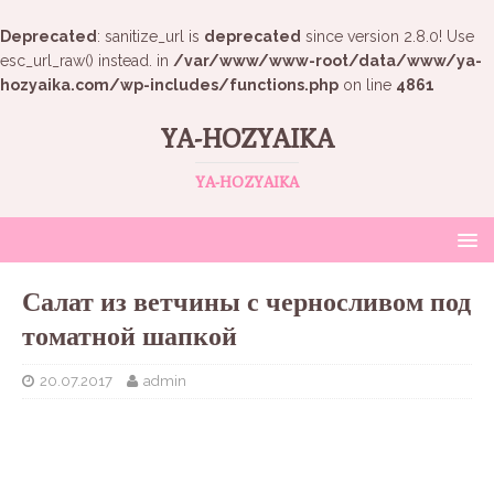
Deprecated
: sanitize_url is
deprecated
since version 2.8.0! Use
esc_url_raw() instead. in
/var/www/www-root/data/www/ya-
hozyaika.com/wp-includes/functions.php
on line
4861
YA-HOZYAIKA
YA-HOZYAIKA
Салат из ветчины с черносливом под
томатной шапкой
20.07.2017
admin