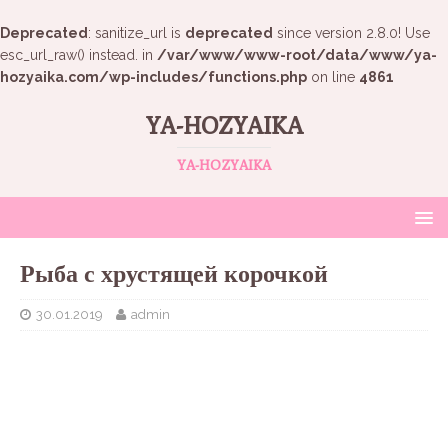
Deprecated
: sanitize_url is
deprecated
since version 2.8.0! Use
esc_url_raw() instead. in
/var/www/www-root/data/www/ya-
hozyaika.com/wp-includes/functions.php
on line
4861
YA-HOZYAIKA
YA-HOZYAIKA
Рыба с хрустящей корочкой
30.01.2019
admin