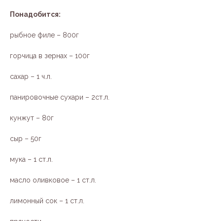
Понадобится:
рыбное филе – 800г
горчица в зернах – 100г
сахар – 1 ч.л.
панировочные сухари – 2ст.л.
кунжут – 80г
сыр – 50г
мука – 1 ст.л.
масло оливковое – 1 ст.л.
лимонный сок – 1 ст.л.