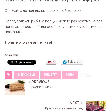
мучной смеси и тут же уложите на противне (в форме).
Запекайте до появления золотистой корочки.
Перед подачей рыбные порции можно разрезать еще раз
пополам, чтобы не были особо крупными и удобными для
поедания.
Приятного вам аппетита!
Share this:
Telegram
В ДУХОВЦІ
РЕЦЕПТ
РИБА
новини
PREVIOUS
Чизкейк «Смак»
NEXT
Красивый вязаный плед