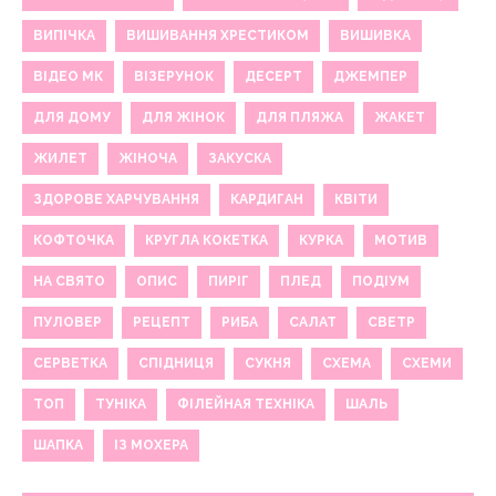
ВИПІЧКА
ВИШИВАННЯ ХРЕСТИКОМ
ВИШИВКА
ВІДЕО МК
ВІЗЕРУНОК
ДЕСЕРТ
ДЖЕМПЕР
ДЛЯ ДОМУ
ДЛЯ ЖІНОК
ДЛЯ ПЛЯЖА
ЖАКЕТ
ЖИЛЕТ
ЖІНОЧА
ЗАКУСКА
ЗДОРОВЕ ХАРЧУВАННЯ
КАРДИГАН
КВІТИ
КОФТОЧКА
КРУГЛА КОКЕТКА
КУРКА
МОТИВ
НА СВЯТО
ОПИС
ПИРІГ
ПЛЕД
ПОДІУМ
ПУЛОВЕР
РЕЦЕПТ
РИБА
САЛАТ
СВЕТР
СЕРВЕТКА
СПІДНИЦЯ
СУКНЯ
СХЕМА
СХЕМИ
ТОП
ТУНІКА
ФІЛЕЙНАЯ ТЕХНІКА
ШАЛЬ
ШАПКА
ІЗ МОХЕРА