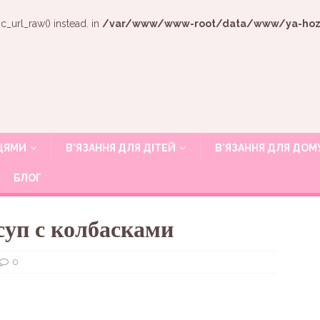
c_url_raw() instead. in
/var/www/www-root/data/www/ya-hozya
ИЦЯМИ
В’ЯЗАННЯ ДЛЯ ДІТЕЙ
В’ЯЗАННЯ ДЛЯ ДОМ
БЛОГ
суп с колбасками
0