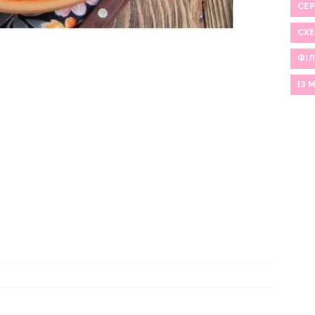
СЕР
СХ
ФІЛ
ІЗ 