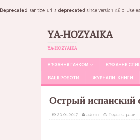
Deprecated
: sanitize_url is
deprecated
since version 2.8.0! Use es
YA-HOZYAIKA
YA-HOZYAIKA
В’ЯЗАННЯ ГАЧКОМ
В’ЯЗАННЯ СП
ВАШІ РОБОТИ
ЖУРНАЛИ, КНИГИ
Острый испанский 
20.01.2017
admin
Перші страви