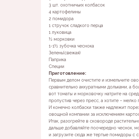
3 шт. охотничьих колбасок
4 картофелины
2 помидора
1 стручок сладкого перца
1 луковица
½ морковки
1-1½ зубочка чеснока
Зелень(свежая)
Паприка
Специи
Приготовление:
Первым делом очистите и измельчите овощ
сравнительно аккуратными дольками, а бо
вот томаты и морковочку натрите на средн
пропустив через пресс, а хотите – мелко
И конечно колбаски также надлежит порез
овощной компании за исключением карто
Итак, разогрейте в сковороде растительн
дальше добавляйте поочередно чеснок, м
и загрузите сюда же тертые помидоры с 