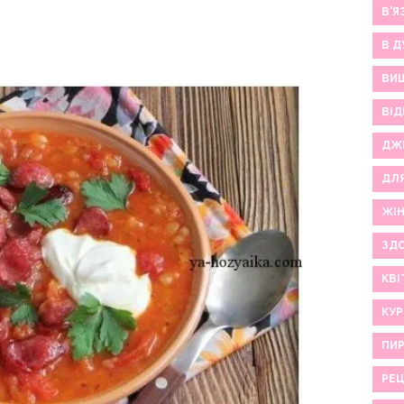
В'Я
В Д
ВИ
ВІД
ДЖ
ДЛ
ЖІ
ЗДО
КВІ
КУР
ПИР
РЕ