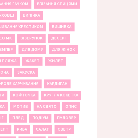
ЗАННЯ ГАЧКОМ
В'ЯЗАННЯ СПИЦЯМИ
УХОВЦІ
ВИПІЧКА
ШИВАННЯ ХРЕСТИКОМ
ВИШИВКА
ЕО МК
ВІЗЕРУНОК
ДЕСЕРТ
ЕМПЕР
ДЛЯ ДОМУ
ДЛЯ ЖІНОК
Я ПЛЯЖА
ЖАКЕТ
ЖИЛЕТ
НОЧА
ЗАКУСКА
РОВЕ ХАРЧУВАННЯ
КАРДИГАН
ТИ
КОФТОЧКА
КРУГЛА КОКЕТКА
КА
МОТИВ
НА СВЯТО
ОПИС
ІГ
ПЛЕД
ПОДІУМ
ПУЛОВЕР
ЦЕПТ
РИБА
САЛАТ
СВЕТР