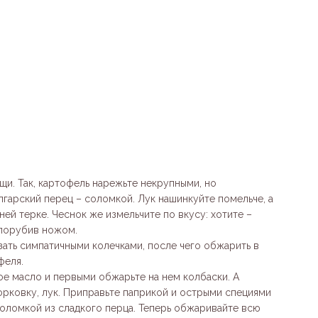
и. Так, картофель нарежьте некрупными, но
лгарский перец – соломкой. Лук нашинкуйте помельче, а
ей терке. Чеснок же измельчите по вкусу: хотите –
 порубив ножом.
ать симпатичными колечками, после чего обжарить в
феля.
ое масло и первыми обжарьте на нем колбаски. А
орковку, лук. Приправьте паприкой и острыми специями
соломкой из сладкого перца. Теперь обжаривайте всю