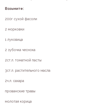
Возьмите:
200г сухой фасоли
2 морковки
1 луковица
2 зубочка чеснока
2ст.л. томатной пасты
3ст.л. растительного масла
2ч.л. сахара
прованские травы
молотая корица