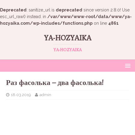
Deprecated
: sanitize_url is
deprecated
since version 2.8.0! Use
esc_url_raw() instead. in
/var/www/www-root/data/www/ya-
hozyaika.com/wp-includes/functions.php
on line
4861
YA-HOZYAIKA
YA-HOZYAIKA
Раз фасолька – два фасолька!
18.03.2019
admin