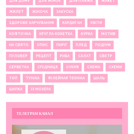
ДЛЯ ДОМУ
ДЛЯ ЖІНОК
ДЛЯ ПЛЯЖА
ЖАКЕТ
ЖИЛЕТ
ЖІНОЧА
ЗАКУСКА
ЗДОРОВЕ ХАРЧУВАННЯ
КАРДИГАН
КВІТИ
КОФТОЧКА
КРУГЛА КОКЕТКА
КУРКА
МОТИВ
НА СВЯТО
ОПИС
ПИРІГ
ПЛЕД
ПОДІУМ
ПУЛОВЕР
РЕЦЕПТ
РИБА
САЛАТ
СВЕТР
СЕРВЕТКА
СПІДНИЦЯ
СУКНЯ
СХЕМА
СХЕМИ
ТОП
ТУНІКА
ФІЛЕЙНАЯ ТЕХНІКА
ШАЛЬ
ШАПКА
ІЗ МОХЕРА
ТЕЛЕГРАМ КАНАЛ