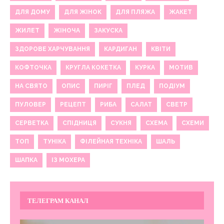
ДЛЯ ДОМУ
ДЛЯ ЖІНОК
ДЛЯ ПЛЯЖА
ЖАКЕТ
ЖИЛЕТ
ЖІНОЧА
ЗАКУСКА
ЗДОРОВЕ ХАРЧУВАННЯ
КАРДИГАН
КВІТИ
КОФТОЧКА
КРУГЛА КОКЕТКА
КУРКА
МОТИВ
НА СВЯТО
ОПИС
ПИРІГ
ПЛЕД
ПОДІУМ
ПУЛОВЕР
РЕЦЕПТ
РИБА
САЛАТ
СВЕТР
СЕРВЕТКА
СПІДНИЦЯ
СУКНЯ
СХЕМА
СХЕМИ
ТОП
ТУНІКА
ФІЛЕЙНАЯ ТЕХНІКА
ШАЛЬ
ШАПКА
ІЗ МОХЕРА
ТЕЛЕГРАМ КАНАЛ