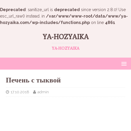
Deprecated
: sanitize_url is
deprecated
since version 2.8.0! Use
esc_url_raw() instead. in
/var/www/www-root/data/www/ya-
hozyaika.com/wp-includes/functions.php
on line
4861
YA-HOZYAIKA
YA-HOZYAIKA
Печень с тыквой
17.10.2018
admin