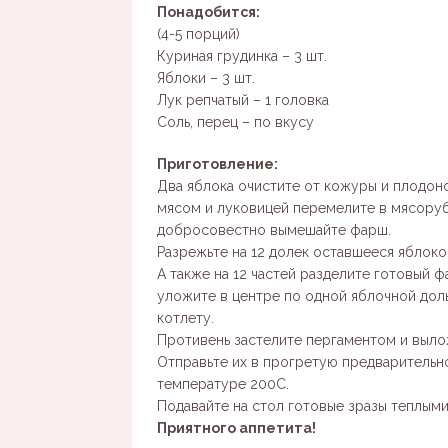
Понадобится:
(4-5 порций)
Куриная грудинка – 3 шт.
Яблоки – 3 шт.
Лук репчатый – 1 головка
Соль, перец – по вкусу
Приготовление:
Два яблока очистите от кожуры и плодон
мясом и луковицей перемелите в мясоруб
добросовестно вымешайте фарш.
Разрежьте на 12 долек оставшееся яблоко
А также на 12 частей разделите готовый 
уложите в центре по одной яблочной доль
котлету.
Противень застелите пергаментом и выло
Отправьте их в прогретую предварительно
температуре 200С.
Подавайте на стол готовые зразы теплыми
Приятного аппетита!