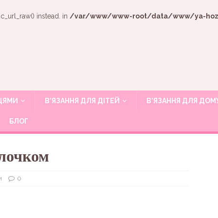
c_url_raw() instead. in
/var/www/www-root/data/www/ya-hozya
ИЦЯМИ
В’ЯЗАННЯ ДЛЯ ДІТЕЙ
В’ЯЗАННЯ ДЛЯ ДОМ
БЛОГ
блочком
и
0