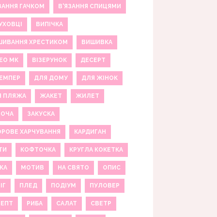
ЗАННЯ ГАЧКОМ
В'ЯЗАННЯ СПИЦЯМИ
УХОВЦІ
ВИПІЧКА
ШИВАННЯ ХРЕСТИКОМ
ВИШИВКА
ЕО МК
ВІЗЕРУНОК
ДЕСЕРТ
ЕМПЕР
ДЛЯ ДОМУ
ДЛЯ ЖІНОК
Я ПЛЯЖА
ЖАКЕТ
ЖИЛЕТ
НОЧА
ЗАКУСКА
РОВЕ ХАРЧУВАННЯ
КАРДИГАН
ТИ
КОФТОЧКА
КРУГЛА КОКЕТКА
КА
МОТИВ
НА СВЯТО
ОПИС
ІГ
ПЛЕД
ПОДІУМ
ПУЛОВЕР
ЦЕПТ
РИБА
САЛАТ
СВЕТР