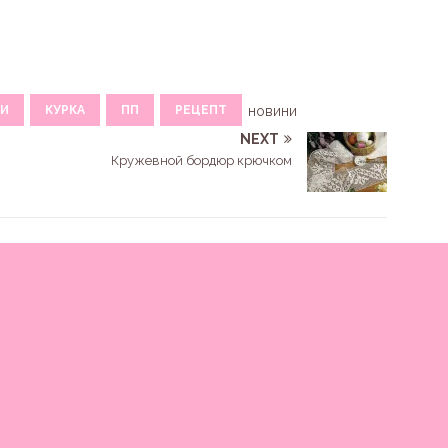
И
КУРКА
ПП
РЕЦЕПТ
новини
NEXT
Кружевной бордюр крючком