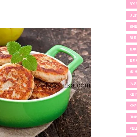
В'Я
В Д
ВИ
ВІД
ДЖ
ДЛ
ЖІ
ЗДО
КВІ
КУР
ПИР
РЕ