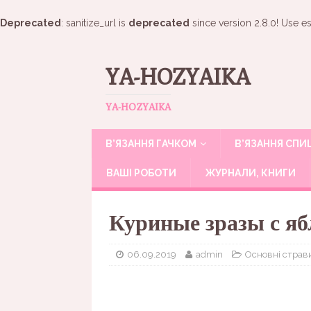
Deprecated
: sanitize_url is
deprecated
since version 2.8.0! Use es
YA-HOZYAIKA
YA-HOZYAIKA
В’ЯЗАННЯ ГАЧКОМ
В’ЯЗАННЯ СП
ВАШІ РОБОТИ
ЖУРНАЛИ, КНИГИ
Куриные зразы с я
06.09.2019
admin
Основні страв