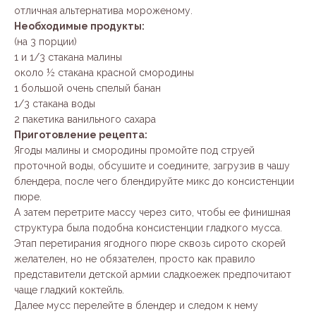
отличная альтернатива мороженому.
Необходимые продукты:
(на 3 порции)
1 и 1/3 стакана малины
около ½ стакана красной смородины
1 большой очень спелый банан
1/3 стакана воды
2 пакетика ванильного сахара
Приготовление рецепта:
Ягоды малины и смородины промойте под струей
проточной воды, обсушите и соедините, загрузив в чашу
блендера, после чего блендируйте микс до консистенции
пюре.
А затем перетрите массу через сито, чтобы ее финишная
структура была подобна консистенции гладкого мусса.
Этап перетирания ягодного пюре сквозь сирото скорей
желателен, но не обязателен, просто как правило
представители детской армии сладкоежек предпочитают
чаще гладкий коктейль.
Далее мусс перелейте в блендер и следом к нему