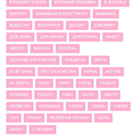
В'ЯЗАННЯ ГАЧКОМ
В'ЯЗАННЯ СПИЦЯМИ
В ДУХОВЦІ
ВИПІЧКА
ВИШИВАННЯ ХРЕСТИКОМ
ВИШИВКА
ВІДЕО МК
ВІЗЕРУНОК
ДЕСЕРТ
ДЖЕМПЕР
ДЛЯ ДОМУ
ДЛЯ ЖІНОК
ДЛЯ ПЛЯЖА
ЖАКЕТ
ЖИЛЕТ
ЖІНОЧА
ЗАКУСКА
ЗДОРОВЕ ХАРЧУВАННЯ
КАРДИГАН
КВІТИ
КОФТОЧКА
КРУГЛА КОКЕТКА
КУРКА
МОТИВ
НА СВЯТО
ОПИС
ПИРІГ
ПЛЕД
ПОДІУМ
ПУЛОВЕР
РЕЦЕПТ
РИБА
САЛАТ
СВЕТР
СЕРВЕТКА
СПІДНИЦЯ
СУКНЯ
СХЕМА
СХЕМИ
ТОП
ТУНІКА
ФІЛЕЙНАЯ ТЕХНІКА
ШАЛЬ
ШАПКА
ІЗ МОХЕРА