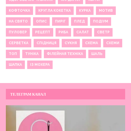
КОФТОЧКА
КРУГЛА КОКЕТКА
КУРКА
МОТИВ
НА СВЯТО
ОПИС
ПИРІГ
ПЛЕД
ПОДІУМ
ПУЛОВЕР
РЕЦЕПТ
РИБА
САЛАТ
СВЕТР
СЕРВЕТКА
СПІДНИЦЯ
СУКНЯ
СХЕМА
СХЕМИ
ТОП
ТУНІКА
ФІЛЕЙНАЯ ТЕХНІКА
ШАЛЬ
ШАПКА
ІЗ МОХЕРА
ТЕЛЕГРАМ КАНАЛ