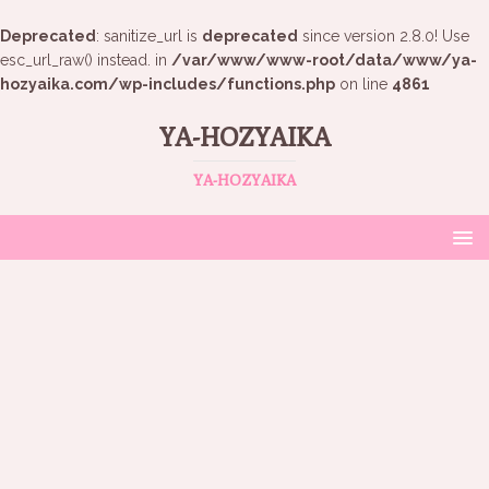
Deprecated
: sanitize_url is
deprecated
since version 2.8.0! Use
esc_url_raw() instead. in
/var/www/www-root/data/www/ya-
hozyaika.com/wp-includes/functions.php
on line
4861
YA-HOZYAIKA
YA-HOZYAIKA