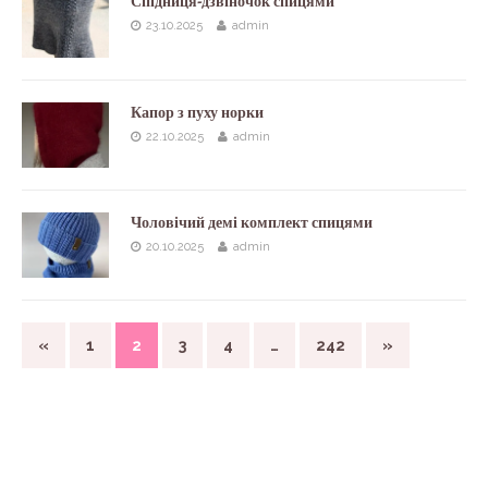
Спідниця-дзвіночок спицями
23.10.2025
admin
Капор з пуху норки
22.10.2025
admin
Чоловічий демі комплект спицями
20.10.2025
admin
«
1
2
3
4
…
242
»