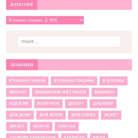
КАТЕГОРІЇ
ПОЗНАЧКИ
В'ЯЗАННЯ ГАЧКОМ
В'ЯЗАННЯ СПИЦЯМИ
В ДУХОВЦІ
ВИПІЧКА
ВИШИВАННЯ ХРЕСТИКОМ
ВИШИВКА
ВІДЕО МК
ВІЗЕРУНОК
ДЕСЕРТ
ДЖЕМПЕР
ДЛЯ ДОМУ
ДЛЯ ЖІНОК
ДЛЯ ПЛЯЖА
ЖАКЕТ
ЖИЛЕТ
ЖІНОЧА
ЗАКУСКА
ЗДОРОВЕ ХАРЧУВАННЯ
КАРДИГАН
КВІТИ