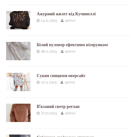
Ажурний жилет від Кучинеллі
24.11.2025
admin
Білий пуловер ефектним візерунком
08.11.2025
admin
Сукня спицями оверсайз
07.11.2025
admin
В’язаний светр реглан
27.10.2025
admin