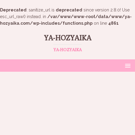
Deprecated
: sanitize_url is
deprecated
since version 2.8.0! Use
esc_url_raw() instead. in
/var/www/www-root/data/www/ya-
hozyaika.com/wp-includes/functions.php
on line
4861
YA-HOZYAIKA
YA-HOZYAIKA