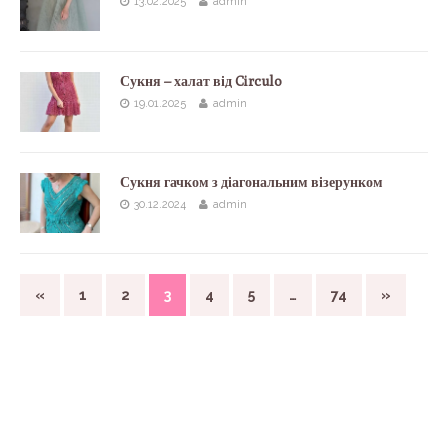
13.02.2025
admin
Сукня – халат від Circulo
19.01.2025
admin
Сукня гачком з діагональним візерунком
30.12.2024
admin
«
1
2
3
4
5
…
74
»