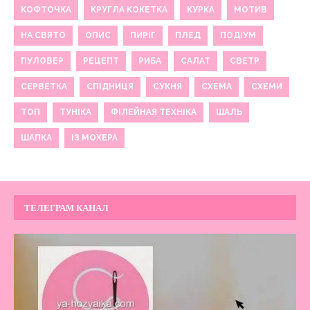
КОФТОЧКА
КРУГЛА КОКЕТКА
КУРКА
МОТИВ
НА СВЯТО
ОПИС
ПИРІГ
ПЛЕД
ПОДІУМ
ПУЛОВЕР
РЕЦЕПТ
РИБА
САЛАТ
СВЕТР
СЕРВЕТКА
СПІДНИЦЯ
СУКНЯ
СХЕМА
СХЕМИ
ТОП
ТУНІКА
ФІЛЕЙНАЯ ТЕХНІКА
ШАЛЬ
ШАПКА
ІЗ МОХЕРА
ТЕЛЕГРАМ КАНАЛ