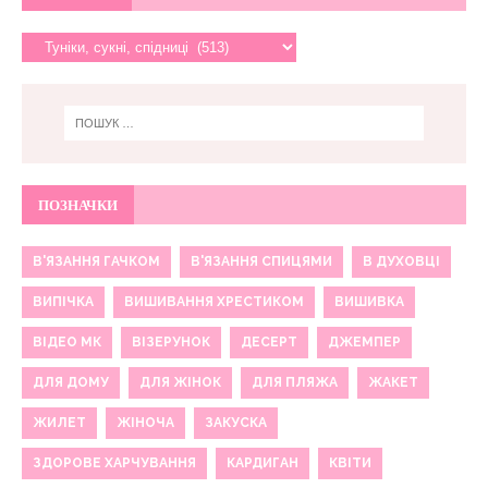
ПОЗНАЧКИ
В'ЯЗАННЯ ГАЧКОМ
В'ЯЗАННЯ СПИЦЯМИ
В ДУХОВЦІ
ВИПІЧКА
ВИШИВАННЯ ХРЕСТИКОМ
ВИШИВКА
ВІДЕО МК
ВІЗЕРУНОК
ДЕСЕРТ
ДЖЕМПЕР
ДЛЯ ДОМУ
ДЛЯ ЖІНОК
ДЛЯ ПЛЯЖА
ЖАКЕТ
ЖИЛЕТ
ЖІНОЧА
ЗАКУСКА
ЗДОРОВЕ ХАРЧУВАННЯ
КАРДИГАН
КВІТИ