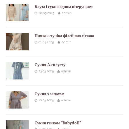
Блуза і сукня одним візерунком
20.05.2025
admin
Пляжна туніка філейною сіткою
01.04.2025
admin
Сукня А-силуету
23.03.2025
admin
Сукня з запахом
16.03.2025
admin
Cукня гачком “Babydoll”