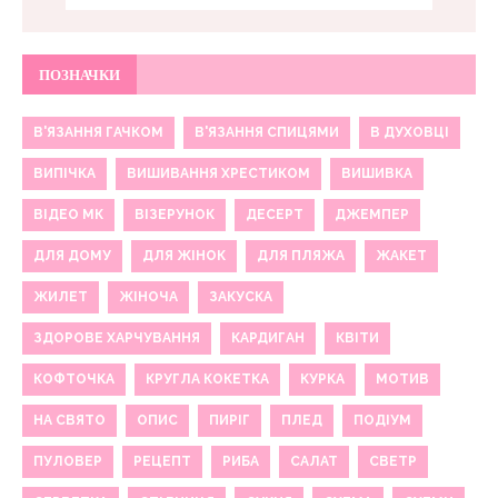
ПОЗНАЧКИ
В'ЯЗАННЯ ГАЧКОМ
В'ЯЗАННЯ СПИЦЯМИ
В ДУХОВЦІ
ВИПІЧКА
ВИШИВАННЯ ХРЕСТИКОМ
ВИШИВКА
ВІДЕО МК
ВІЗЕРУНОК
ДЕСЕРТ
ДЖЕМПЕР
ДЛЯ ДОМУ
ДЛЯ ЖІНОК
ДЛЯ ПЛЯЖА
ЖАКЕТ
ЖИЛЕТ
ЖІНОЧА
ЗАКУСКА
ЗДОРОВЕ ХАРЧУВАННЯ
КАРДИГАН
КВІТИ
КОФТОЧКА
КРУГЛА КОКЕТКА
КУРКА
МОТИВ
НА СВЯТО
ОПИС
ПИРІГ
ПЛЕД
ПОДІУМ
ПУЛОВЕР
РЕЦЕПТ
РИБА
САЛАТ
СВЕТР