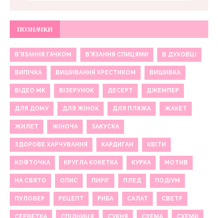
ПОЗНАЧКИ
В'ЯЗАННЯ ГАЧКОМ
В'ЯЗАННЯ СПИЦЯМИ
В ДУХОВЦІ
ВИПІЧКА
ВИШИВАННЯ ХРЕСТИКОМ
ВИШИВКА
ВІДЕО МК
ВІЗЕРУНОК
ДЕСЕРТ
ДЖЕМПЕР
ДЛЯ ДОМУ
ДЛЯ ЖІНОК
ДЛЯ ПЛЯЖА
ЖАКЕТ
ЖИЛЕТ
ЖІНОЧА
ЗАКУСКА
ЗДОРОВЕ ХАРЧУВАННЯ
КАРДИГАН
КВІТИ
КОФТОЧКА
КРУГЛА КОКЕТКА
КУРКА
МОТИВ
НА СВЯТО
ОПИС
ПИРІГ
ПЛЕД
ПОДІУМ
ПУЛОВЕР
РЕЦЕПТ
РИБА
САЛАТ
СВЕТР
СЕРВЕТКА
СПІДНИЦЯ
СУКНЯ
СХЕМА
СХЕМИ