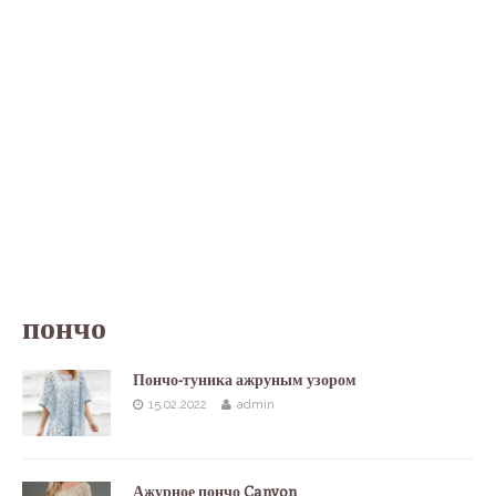
пончо
Пончо-туника ажруным узором
15.02.2022
admin
Ажурное пончо Canyon