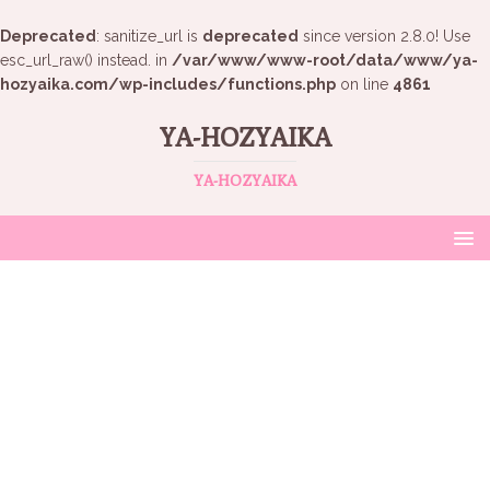
Deprecated
: sanitize_url is
deprecated
since version 2.8.0! Use
esc_url_raw() instead. in
/var/www/www-root/data/www/ya-
hozyaika.com/wp-includes/functions.php
on line
4861
YA-HOZYAIKA
YA-HOZYAIKA