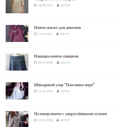
25.08.2021
admin
Пончо-жилет для девочки
17.02.2021
admin
Накидка-пончо спицями
26.07.2020
admin
Шикарный узор “Павлинье перо”
15.02.2020
admin
Пуловер-пончо с закруглёнными углами
25.12.2019
admin