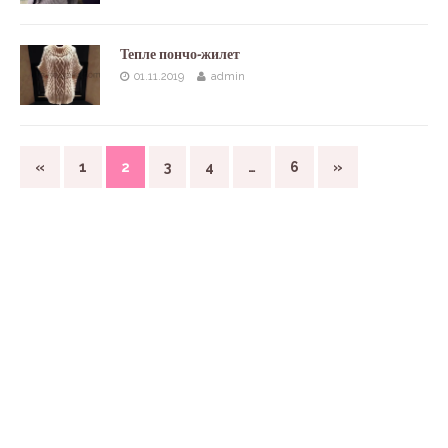
Тепле пончо-жилет
01.11.2019
admin
«
1
2
3
4
…
6
»