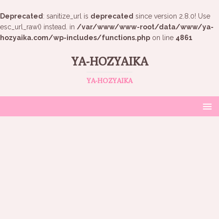
Deprecated
: sanitize_url is
deprecated
since version 2.8.0! Use
esc_url_raw() instead. in
/var/www/www-root/data/www/ya-
hozyaika.com/wp-includes/functions.php
on line
4861
YA-HOZYAIKA
YA-HOZYAIKA