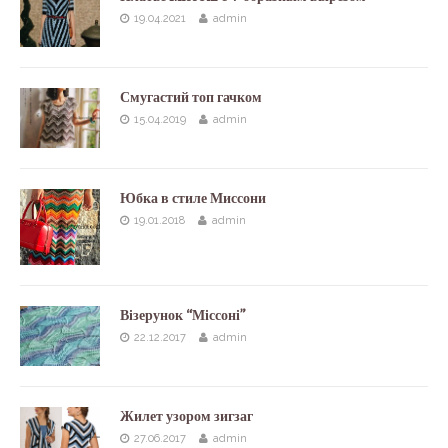
19.04.2021
admin
Смугастий топ гачком
15.04.2019
admin
Юбка в стиле Миссони
19.01.2018
admin
Візерунок “Міссоні”
22.12.2017
admin
Жилет узором зигзаг
27.06.2017
admin