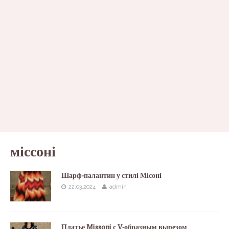
міссоні
Шарф-палантин у стилі Місоні
22.03.2024
admin
Платье Missoni с V-образным вырезом