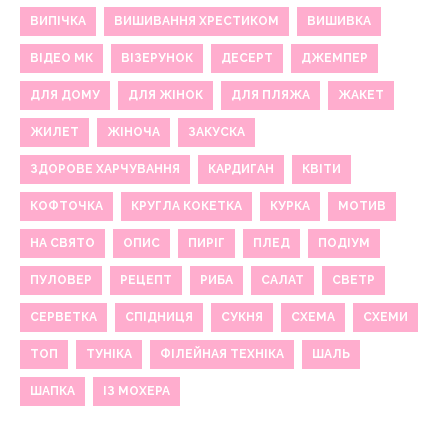
ВИПІЧКА
ВИШИВАННЯ ХРЕСТИКОМ
ВИШИВКА
ВІДЕО МК
ВІЗЕРУНОК
ДЕСЕРТ
ДЖЕМПЕР
ДЛЯ ДОМУ
ДЛЯ ЖІНОК
ДЛЯ ПЛЯЖА
ЖАКЕТ
ЖИЛЕТ
ЖІНОЧА
ЗАКУСКА
ЗДОРОВЕ ХАРЧУВАННЯ
КАРДИГАН
КВІТИ
КОФТОЧКА
КРУГЛА КОКЕТКА
КУРКА
МОТИВ
НА СВЯТО
ОПИС
ПИРІГ
ПЛЕД
ПОДІУМ
ПУЛОВЕР
РЕЦЕПТ
РИБА
САЛАТ
СВЕТР
СЕРВЕТКА
СПІДНИЦЯ
СУКНЯ
СХЕМА
СХЕМИ
ТОП
ТУНІКА
ФІЛЕЙНАЯ ТЕХНІКА
ШАЛЬ
ШАПКА
ІЗ МОХЕРА