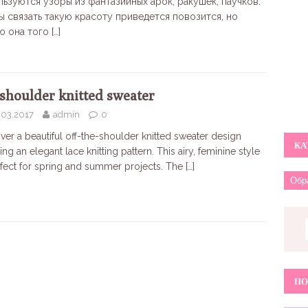
льзуются узоры из фантазийных арок, ракушек, паучков.
ы связать такую красоту приведется повозится, но
ю она того
[…]
-shoulder knitted sweater
.03.2017
admin
0
ver a beautiful off-the-shoulder knitted sweater design
КА
ing an elegant lace knitting pattern. This airy, feminine style
rfect for spring and summer projects. The
[…]
ПО