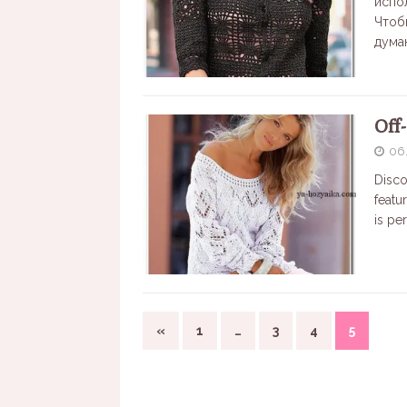
испо
Чтоб
дума
Off
06
Disco
featur
is pe
«
1
…
3
4
5