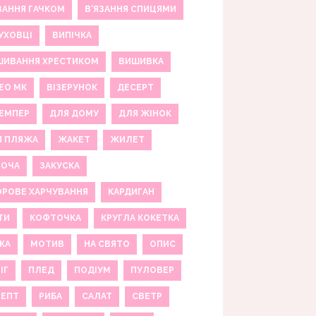
ЗАННЯ ГАЧКОМ
В'ЯЗАННЯ СПИЦЯМИ
УХОВЦІ
ВИПІЧКА
ШИВАННЯ ХРЕСТИКОМ
ВИШИВКА
ЕО МК
ВІЗЕРУНОК
ДЕСЕРТ
ЕМПЕР
ДЛЯ ДОМУ
ДЛЯ ЖІНОК
Я ПЛЯЖА
ЖАКЕТ
ЖИЛЕТ
НОЧА
ЗАКУСКА
РОВЕ ХАРЧУВАННЯ
КАРДИГАН
ТИ
КОФТОЧКА
КРУГЛА КОКЕТКА
КА
МОТИВ
НА СВЯТО
ОПИС
ІГ
ПЛЕД
ПОДІУМ
ПУЛОВЕР
ЦЕПТ
РИБА
САЛАТ
СВЕТР