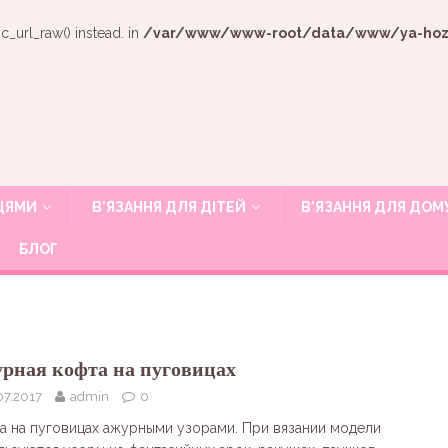
c_url_raw() instead. in
/var/www/www-root/data/www/ya-hozya
ИЦЯМИ
В’ЯЗАННЯ ДЛЯ ДІТЕЙ
В’ЯЗАННЯ ДЛЯ ДОМ
БЛОГ
рная кофта на пуговицах
07.2017
admin
0
а на пуговицах ажурными узорами. При вязании модели