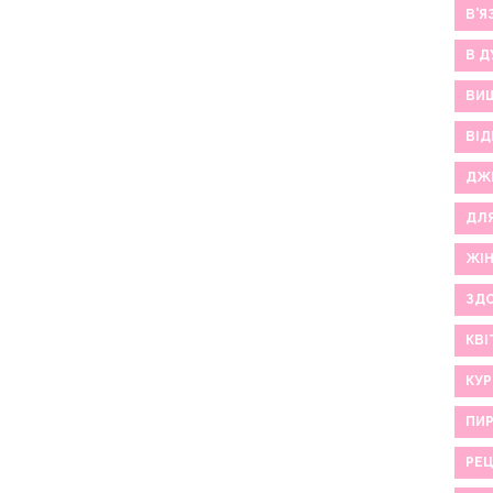
В'Я
В Д
ВИ
ВІД
ДЖ
ДЛ
ЖІ
ЗДО
КВІ
КУР
ПИР
РЕ