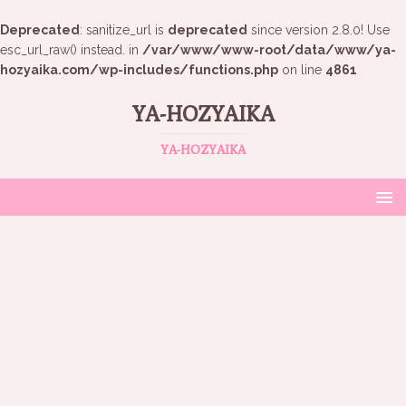
Deprecated
: sanitize_url is
deprecated
since version 2.8.0! Use
esc_url_raw() instead. in
/var/www/www-root/data/www/ya-
hozyaika.com/wp-includes/functions.php
on line
4861
YA-HOZYAIKA
YA-HOZYAIKA