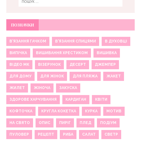
ПОЗНАЧКИ
В'ЯЗАННЯ ГАЧКОМ
В'ЯЗАННЯ СПИЦЯМИ
В ДУХОВЦІ
ВИПІЧКА
ВИШИВАННЯ ХРЕСТИКОМ
ВИШИВКА
ВІДЕО МК
ВІЗЕРУНОК
ДЕСЕРТ
ДЖЕМПЕР
ДЛЯ ДОМУ
ДЛЯ ЖІНОК
ДЛЯ ПЛЯЖА
ЖАКЕТ
ЖИЛЕТ
ЖІНОЧА
ЗАКУСКА
ЗДОРОВЕ ХАРЧУВАННЯ
КАРДИГАН
КВІТИ
КОФТОЧКА
КРУГЛА КОКЕТКА
КУРКА
МОТИВ
НА СВЯТО
ОПИС
ПИРІГ
ПЛЕД
ПОДІУМ
ПУЛОВЕР
РЕЦЕПТ
РИБА
САЛАТ
СВЕТР