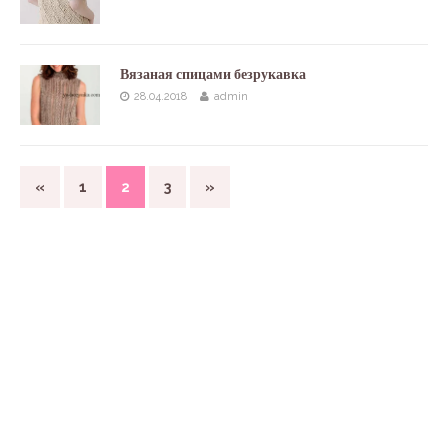
Вязаная спицами безрукавка
28.04.2018
admin
«
1
2
3
»