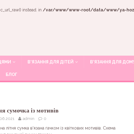
c_url_raw() instead. in
/var/www/www-root/data/www/ya-hozya
ИЦЯМИ
В’ЯЗАННЯ ДЛЯ ДІТЕЙ
В’ЯЗАННЯ ДЛЯ ДОМ
БЛОГ
ня сумочка із мотивів
.06.2021
admin
0
а літня сумка в’язана гачком із квіткових мотивів. Схема