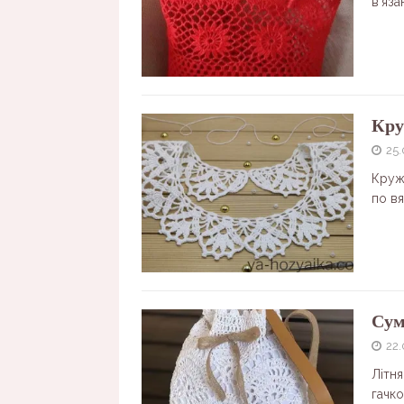
в’яза
Кру
25.
Круж
по в
Сум
22
Літн
гачко