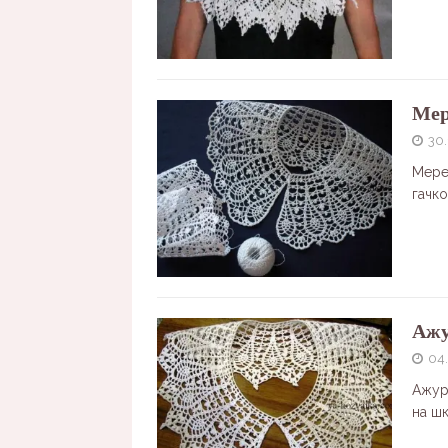
Мер
30
Мере
гачко
Ажу
04
Ажур
на ш