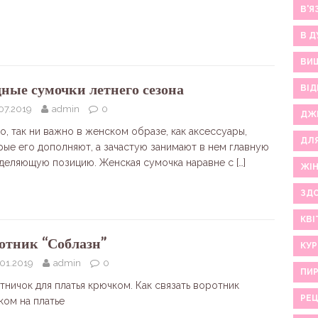
В'Я
В Д
ВИ
ные сумочки летнего сезона
ВІД
07.2019
admin
0
ДЖ
о, так ни важно в женском образе, как аксессуары,
ДЛ
рые его дополняют, а зачастую занимают в нем главную
деляющую позицию. Женская сумочка наравне с
[…]
ЖІ
ЗДО
КВІ
отник “Соблазн”
КУР
.01.2019
admin
0
ПИР
тничок для платья крючком. Как связать воротник
РЕ
ком на платье