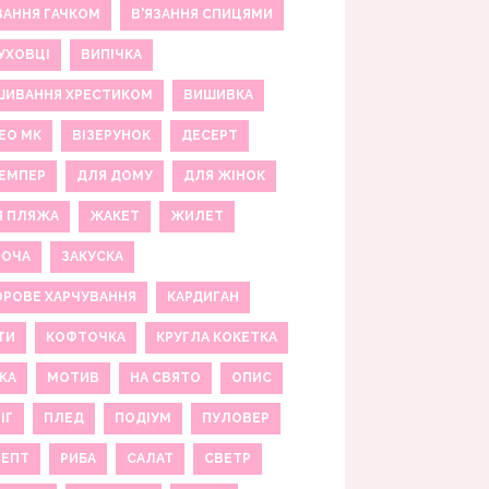
ЗАННЯ ГАЧКОМ
В'ЯЗАННЯ СПИЦЯМИ
УХОВЦІ
ВИПІЧКА
ШИВАННЯ ХРЕСТИКОМ
ВИШИВКА
ЕО МК
ВІЗЕРУНОК
ДЕСЕРТ
ЕМПЕР
ДЛЯ ДОМУ
ДЛЯ ЖІНОК
Я ПЛЯЖА
ЖАКЕТ
ЖИЛЕТ
НОЧА
ЗАКУСКА
РОВЕ ХАРЧУВАННЯ
КАРДИГАН
ТИ
КОФТОЧКА
КРУГЛА КОКЕТКА
КА
МОТИВ
НА СВЯТО
ОПИС
ІГ
ПЛЕД
ПОДІУМ
ПУЛОВЕР
ЦЕПТ
РИБА
САЛАТ
СВЕТР