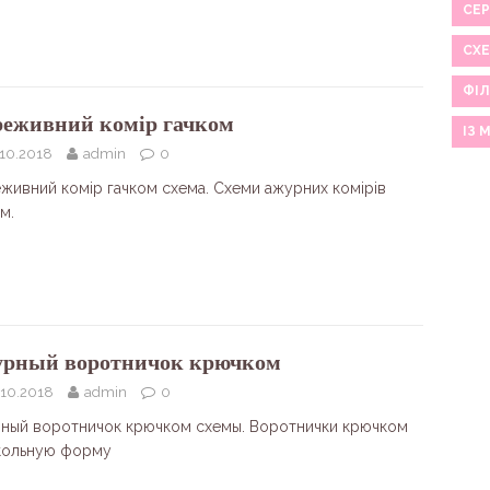
СЕР
СХ
ФІЛ
еживний комір гачком
ІЗ 
.10.2018
admin
0
живний комір гачком схема. Схеми ажурних комірів
м.
рный воротничок крючком
.10.2018
admin
0
ный воротничок крючком схемы. Воротнички крючком
кольную форму