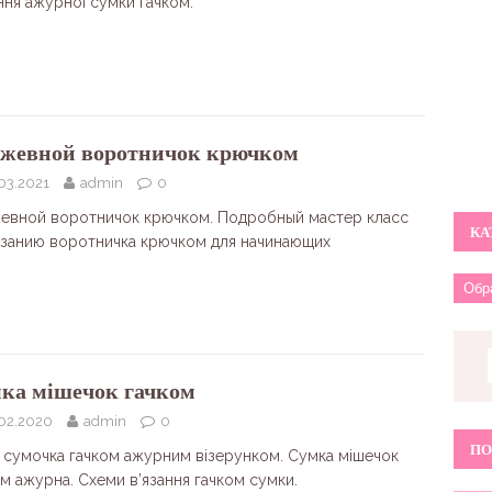
ння ажурної сумки гачком.
жевной воротничок крючком
03.2021
admin
0
евной воротничок крючком. Подробный мастер класс
КА
язанию воротничка крючком для начинающих
ка мішечок гачком
.02.2020
admin
0
ПО
я сумочка гачком ажурним візерунком. Сумка мішечок
м ажурна. Схеми в’язання гачком сумки.