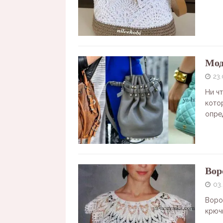
Мод
23.
Ни чт
кото
опре
Вор
03
Воро
крюч