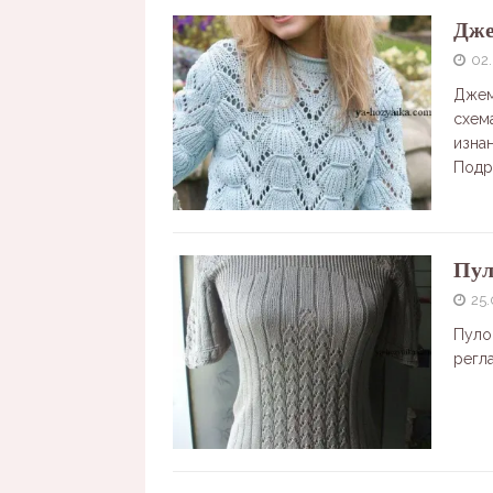
Дже
02
Джем
схем
изна
Подр
Пул
25.
Пуло
регл