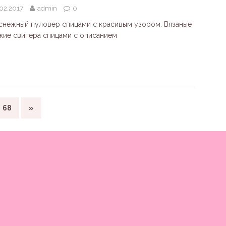
02.2017
admin
0
снежный пуловер спицами с красивым узором. Вязаные
кие свитера спицами с описанием
68
»