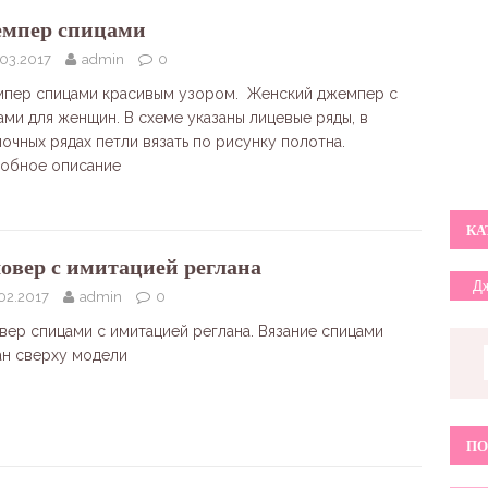
мпер спицами
.03.2017
admin
0
пер спицами красивым узором. Женский джемпер с
ами для женщин. В схеме указаны лицевые ряды, в
ночных рядах петли вязать по рисунку полотна.
обное описание
КА
овер с имитацией реглана
02.2017
admin
0
вер спицами с имитацией реглана. Вязание спицами
ан сверху модели
ПО