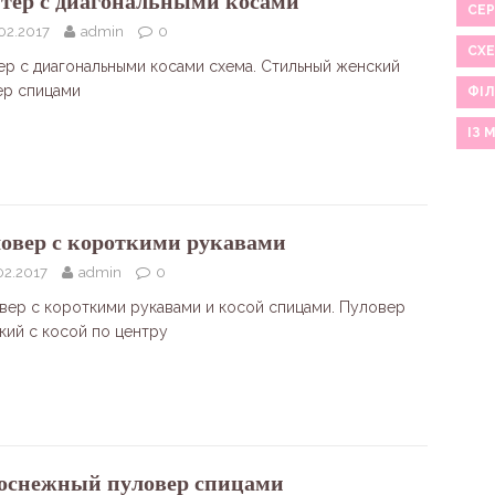
тер с диагональными косами
СЕР
02.2017
admin
0
СХ
ер с диагональными косами схема. Стильный женский
ер спицами
ФІЛ
ІЗ 
овер с короткими рукавами
02.2017
admin
0
вер с короткими рукавами и косой спицами. Пуловер
кий с косой по центру
оснежный пуловер спицами