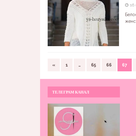
16.
Бело
женс
«
1
…
65
66
67
ТЕЛЕГРАМ КАНАЛ