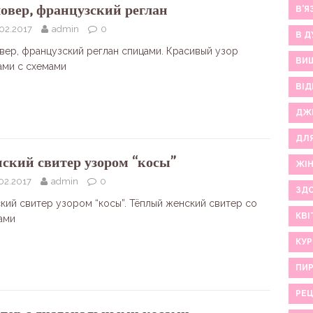
овер, французский реглан
В'Я
02.2017
admin
0
В Д
вер, французский реглан спицами. Красивый узор
ВИ
ами с схемами
ВІД
ДЖ
ДЛ
ский свитер узором “косы”
ЖІ
02.2017
admin
0
ЗДО
кий свитер узором “косы”. Тёплый женский свитер со
КВІ
ами
КУР
ПИР
РЕ