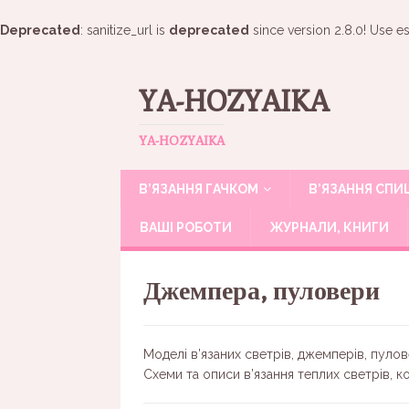
Deprecated
: sanitize_url is
deprecated
since version 2.8.0! Use es
YA-HOZYAIKA
YA-HOZYAIKA
В’ЯЗАННЯ ГАЧКОМ
В’ЯЗАННЯ СП
ВАШІ РОБОТИ
ЖУРНАЛИ, КНИГИ
Джемпера, пуловери
Моделі в’язаних светрів, джемперів, пул
Схеми та описи в’язання теплих светрів, 