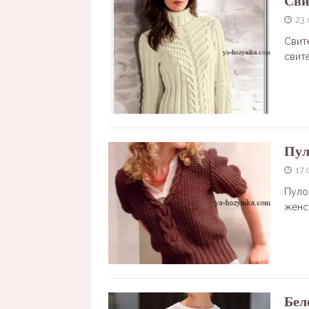
Сви
23.
Свит
свит
Пул
17.
Пуло
женс
Бел