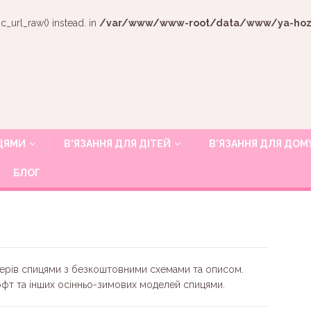
c_url_raw() instead. in
/var/www/www-root/data/www/ya-hozya
ИЦЯМИ
В’ЯЗАННЯ ДЛЯ ДІТЕЙ
В’ЯЗАННЯ ДЛЯ ДОМ
БЛОГ
оверів спицями з безкоштовними схемами та описом.
кофт та інших осінньо-зимових моделей спицями.