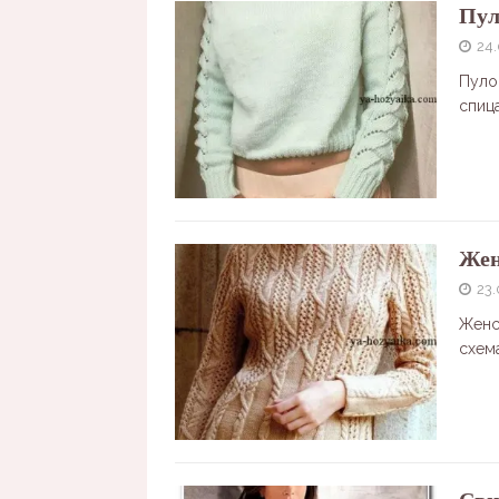
Пул
24.
Пуло
спиц
Жен
23.
Женс
схем