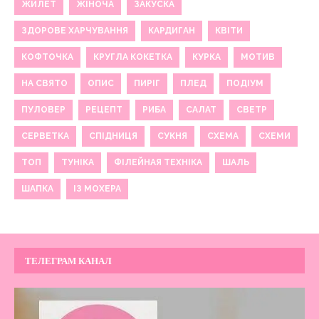
ЖИЛЕТ
ЖІНОЧА
ЗАКУСКА
ЗДОРОВЕ ХАРЧУВАННЯ
КАРДИГАН
КВІТИ
КОФТОЧКА
КРУГЛА КОКЕТКА
КУРКА
МОТИВ
НА СВЯТО
ОПИС
ПИРІГ
ПЛЕД
ПОДІУМ
ПУЛОВЕР
РЕЦЕПТ
РИБА
САЛАТ
СВЕТР
СЕРВЕТКА
СПІДНИЦЯ
СУКНЯ
СХЕМА
СХЕМИ
ТОП
ТУНІКА
ФІЛЕЙНАЯ ТЕХНІКА
ШАЛЬ
ШАПКА
ІЗ МОХЕРА
ТЕЛЕГРАМ КАНАЛ