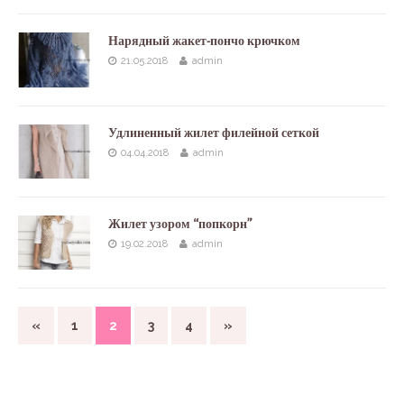
Нарядный жакет-пончо крючком
21.05.2018
admin
Удлиненный жилет филейной сеткой
04.04.2018
admin
Жилет узором “попкорн”
19.02.2018
admin
«
1
2
3
4
»