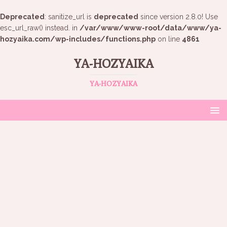
Deprecated
: sanitize_url is
deprecated
since version 2.8.0! Use
esc_url_raw() instead. in
/var/www/www-root/data/www/ya-
hozyaika.com/wp-includes/functions.php
on line
4861
YA-HOZYAIKA
YA-HOZYAIKA