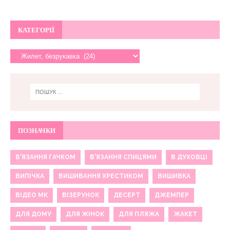
КАТЕГОРІЇ
ПОЗНАЧКИ
В'ЯЗАННЯ ГАЧКОМ
В'ЯЗАННЯ СПИЦЯМИ
В ДУХОВЦІ
ВИПІЧКА
ВИШИВАННЯ ХРЕСТИКОМ
ВИШИВКА
ВІДЕО МК
ВІЗЕРУНОК
ДЕСЕРТ
ДЖЕМПЕР
ДЛЯ ДОМУ
ДЛЯ ЖІНОК
ДЛЯ ПЛЯЖА
ЖАКЕТ