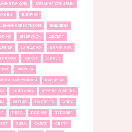
ЗАННЯ ГАЧКОМ
В'ЯЗАННЯ СПИЦЯМИ
УХОВЦІ
ВИПІЧКА
ШИВАННЯ ХРЕСТИКОМ
ВИШИВКА
ЕО МК
ВІЗЕРУНОК
ДЕСЕРТ
ЕМПЕР
ДЛЯ ДОМУ
ДЛЯ ЖІНОК
Я ПЛЯЖА
ЖАКЕТ
ЖИЛЕТ
НОЧА
ЗАКУСКА
РОВЕ ХАРЧУВАННЯ
КАРДИГАН
ТИ
КОФТОЧКА
КРУГЛА КОКЕТКА
КА
МОТИВ
НА СВЯТО
ОПИС
ІГ
ПЛЕД
ПОДІУМ
ПУЛОВЕР
ЦЕПТ
РИБА
САЛАТ
СВЕТР