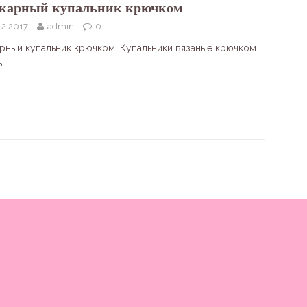
арный купальник крючком
12.2017
admin
0
рный купальник крючком. Купальники вязаные крючком
ы