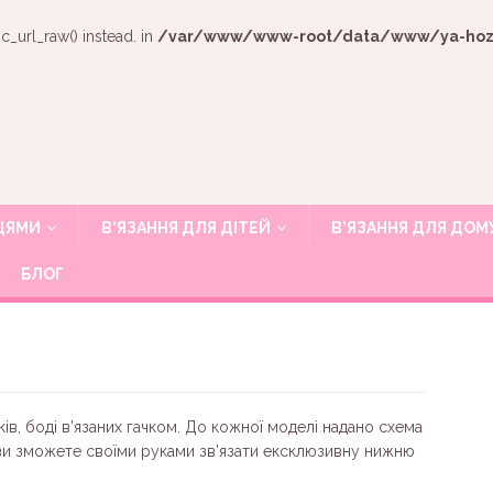
c_url_raw() instead. in
/var/www/www-root/data/www/ya-hozya
ИЦЯМИ
В’ЯЗАННЯ ДЛЯ ДІТЕЙ
В’ЯЗАННЯ ДЛЯ ДОМ
БЛОГ
ків, боді в’язаних гачком. До кожної моделі надано схема
ви зможете своїми руками зв’язати ексклюзивну нижню