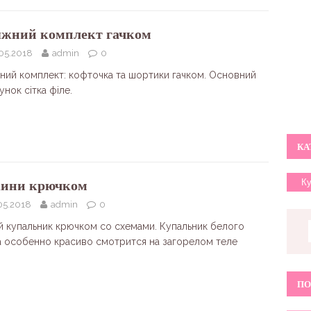
жний комплект гачком
.05.2018
admin
0
ний комплект: кофточка та шортики гачком. Основний
унок сітка філе.
КА
ини крючком
05.2018
admin
0
й купальник крючком со схемами. Купальник белого
а особенно красиво смотрится на загорелом теле
ПО