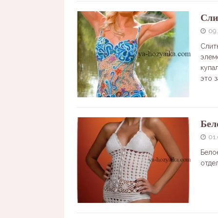
Сли
09
Слит
элем
купа
это 
Бел
01
Бело
отде