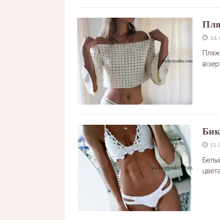
Пля
14
Пляж
візер
Бик
11.
Белы
цвет