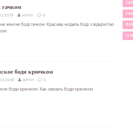
СЕР
і гачком
СХ
03.2018
admin
0
не жіноче боді гачком. Красива модель боді з відкритою
ФІЛ
кою
ІЗ 
ское боди крючком
.02.2018
admin
0
кое боди крючком. Как связать боди крючком