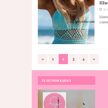
Шик
31.
Шика
схем
«
1
2
3
4
»
ТЕЛЕГРАМ КАНАЛ