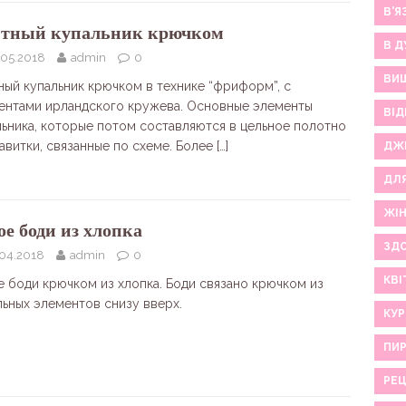
В'Я
тный купальник крючком
В Д
.05.2018
admin
0
ВИ
ный купальник крючком в технике “фриформ”, с
ентами ирландского кружева. Основные элементы
ВІД
льника, которые потом составляются в цельное полотно
завитки, связанные по схеме. Более
[…]
ДЖ
ДЛ
ЖІ
ое боди из хлопка
ЗДО
.04.2018
admin
0
КВІ
е боди крючком из хлопка. Боди связано крючком из
льных элементов снизу вверх.
КУР
ПИР
РЕ