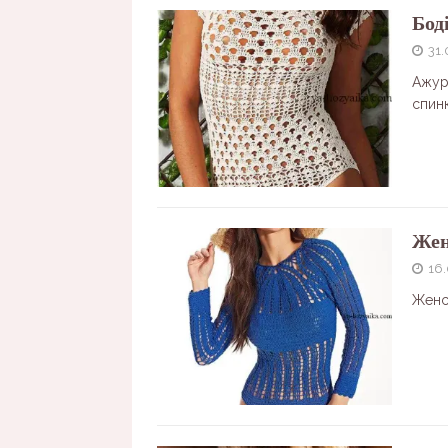
Бод
31.
Ажур
спин
Жен
16
Женс