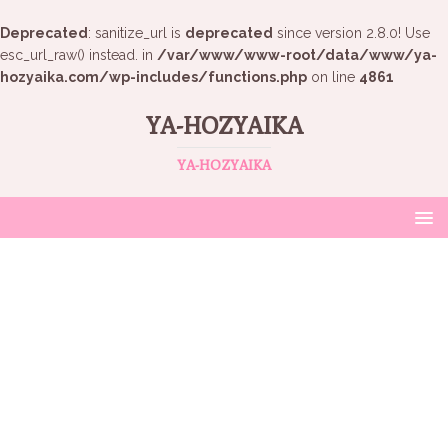
Deprecated
: sanitize_url is
deprecated
since version 2.8.0! Use
esc_url_raw() instead. in
/var/www/www-root/data/www/ya-
hozyaika.com/wp-includes/functions.php
on line
4861
YA-HOZYAIKA
YA-HOZYAIKA