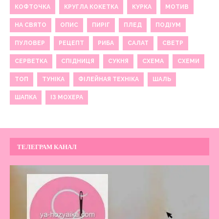
КОФТОЧКА
КРУГЛА КОКЕТКА
КУРКА
МОТИВ
НА СВЯТО
ОПИС
ПИРІГ
ПЛЕД
ПОДІУМ
ПУЛОВЕР
РЕЦЕПТ
РИБА
САЛАТ
СВЕТР
СЕРВЕТКА
СПІДНИЦЯ
СУКНЯ
СХЕМА
СХЕМИ
ТОП
ТУНІКА
ФІЛЕЙНАЯ ТЕХНІКА
ШАЛЬ
ШАПКА
ІЗ МОХЕРА
ТЕЛЕГРАМ КАНАЛ