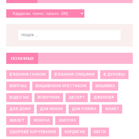
ПОЗНАЧКИ
В'ЯЗАННЯ ГАЧКОМ
В'ЯЗАННЯ СПИЦЯМИ
В ДУХОВЦІ
ВИПІЧКА
ВИШИВАННЯ ХРЕСТИКОМ
ВИШИВКА
ВІДЕО МК
ВІЗЕРУНОК
ДЕСЕРТ
ДЖЕМПЕР
ДЛЯ ДОМУ
ДЛЯ ЖІНОК
ДЛЯ ПЛЯЖА
ЖАКЕТ
ЖИЛЕТ
ЖІНОЧА
ЗАКУСКА
ЗДОРОВЕ ХАРЧУВАННЯ
КАРДИГАН
КВІТИ