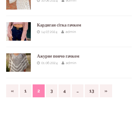
16.08.2024
admin
Кардиган сітка гачком
14.07.2024
admin
Ажурне пончо гачком
01.06.2024
admin
«
1
2
3
4
…
13
»