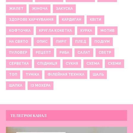
ЖИЛЕТ
ЖІНОЧА
ЗАКУСКА
ЗДОРОВЕ ХАРЧУВАННЯ
КАРДИГАН
КВІТИ
КОФТОЧКА
КРУГЛА КОКЕТКА
КУРКА
МОТИВ
НА СВЯТО
ОПИС
ПИРІГ
ПЛЕД
ПОДІУМ
ПУЛОВЕР
РЕЦЕПТ
РИБА
САЛАТ
СВЕТР
СЕРВЕТКА
СПІДНИЦЯ
СУКНЯ
СХЕМА
СХЕМИ
ТОП
ТУНІКА
ФІЛЕЙНАЯ ТЕХНІКА
ШАЛЬ
ШАПКА
ІЗ МОХЕРА
ТЕЛЕГРАМ КАНАЛ