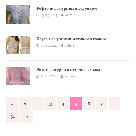
Кофточка ажурним візерунком
09.05.2024
admin
Блуза з ажурними мотивами гачком
07.05.2024
admin
Рожева ажурна кофточка гачком
11.04.2024
admin
«
1
…
3
4
5
6
7
…
51
»