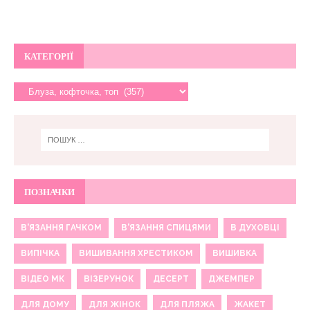
КАТЕГОРІЇ
ПОЗНАЧКИ
В'ЯЗАННЯ ГАЧКОМ
В'ЯЗАННЯ СПИЦЯМИ
В ДУХОВЦІ
ВИПІЧКА
ВИШИВАННЯ ХРЕСТИКОМ
ВИШИВКА
ВІДЕО МК
ВІЗЕРУНОК
ДЕСЕРТ
ДЖЕМПЕР
ДЛЯ ДОМУ
ДЛЯ ЖІНОК
ДЛЯ ПЛЯЖА
ЖАКЕТ