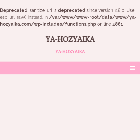
Deprecated
: sanitize_url is
deprecated
since version 2.8.0! Use
esc_url_raw() instead. in
/var/www/www-root/data/www/ya-
hozyaika.com/wp-includes/functions.php
on line
4861
YA-HOZYAIKA
YA-HOZYAIKA