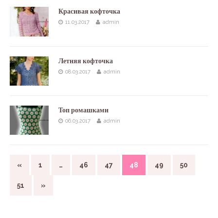
Красивая кофточка
11.03.2017
admin
Летняя кофточка
08.03.2017
admin
Топ ромашками
06.03.2017
admin
«
1
…
46
47
48
49
50
51
»