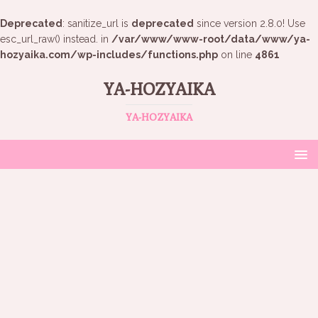
Deprecated
: sanitize_url is
deprecated
since version 2.8.0! Use
esc_url_raw() instead. in
/var/www/www-root/data/www/ya-
hozyaika.com/wp-includes/functions.php
on line
4861
YA-HOZYAIKA
YA-HOZYAIKA