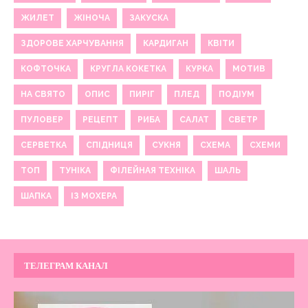
ЖИЛЕТ
ЖІНОЧА
ЗАКУСКА
ЗДОРОВЕ ХАРЧУВАННЯ
КАРДИГАН
КВІТИ
КОФТОЧКА
КРУГЛА КОКЕТКА
КУРКА
МОТИВ
НА СВЯТО
ОПИС
ПИРІГ
ПЛЕД
ПОДІУМ
ПУЛОВЕР
РЕЦЕПТ
РИБА
САЛАТ
СВЕТР
СЕРВЕТКА
СПІДНИЦЯ
СУКНЯ
СХЕМА
СХЕМИ
ТОП
ТУНІКА
ФІЛЕЙНАЯ ТЕХНІКА
ШАЛЬ
ШАПКА
ІЗ МОХЕРА
ТЕЛЕГРАМ КАНАЛ