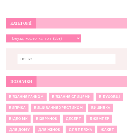
КАТЕГОРІЇ
ПОЗНАЧКИ
В'ЯЗАННЯ ГАЧКОМ
В'ЯЗАННЯ СПИЦЯМИ
В ДУХОВЦІ
ВИПІЧКА
ВИШИВАННЯ ХРЕСТИКОМ
ВИШИВКА
ВІДЕО МК
ВІЗЕРУНОК
ДЕСЕРТ
ДЖЕМПЕР
ДЛЯ ДОМУ
ДЛЯ ЖІНОК
ДЛЯ ПЛЯЖА
ЖАКЕТ