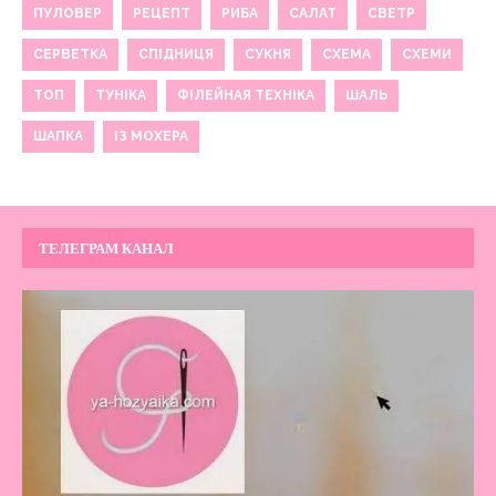
ПУЛОВЕР
РЕЦЕПТ
РИБА
САЛАТ
СВЕТР
СЕРВЕТКА
СПІДНИЦЯ
СУКНЯ
СХЕМА
СХЕМИ
ТОП
ТУНІКА
ФІЛЕЙНАЯ ТЕХНІКА
ШАЛЬ
ШАПКА
ІЗ МОХЕРА
ТЕЛЕГРАМ КАНАЛ