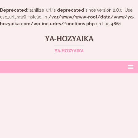
Deprecated
: sanitize_url is
deprecated
since version 2.8.0! Use
esc_url_raw() instead. in
/var/www/www-root/data/www/ya-
hozyaika.com/wp-includes/functions.php
on line
4861
YA-HOZYAIKA
YA-HOZYAIKA