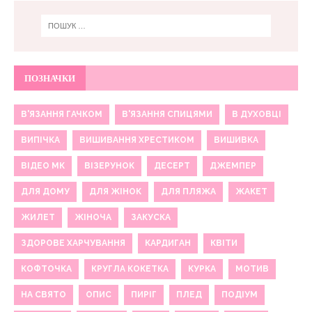
ПОЗНАЧКИ
В'ЯЗАННЯ ГАЧКОМ
В'ЯЗАННЯ СПИЦЯМИ
В ДУХОВЦІ
ВИПІЧКА
ВИШИВАННЯ ХРЕСТИКОМ
ВИШИВКА
ВІДЕО МК
ВІЗЕРУНОК
ДЕСЕРТ
ДЖЕМПЕР
ДЛЯ ДОМУ
ДЛЯ ЖІНОК
ДЛЯ ПЛЯЖА
ЖАКЕТ
ЖИЛЕТ
ЖІНОЧА
ЗАКУСКА
ЗДОРОВЕ ХАРЧУВАННЯ
КАРДИГАН
КВІТИ
КОФТОЧКА
КРУГЛА КОКЕТКА
КУРКА
МОТИВ
НА СВЯТО
ОПИС
ПИРІГ
ПЛЕД
ПОДІУМ