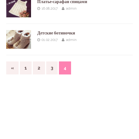
Платье-сарафан спицами
16.08.2017
admin
Детские ботиночки
01.02.2017
admin
«
1
2
3
4