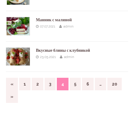
Манник с малиной
07.07.2021
admin
Вкусные блины с клубникой
25.05.2021
admin
«
1
2
3
4
5
6
…
20
»