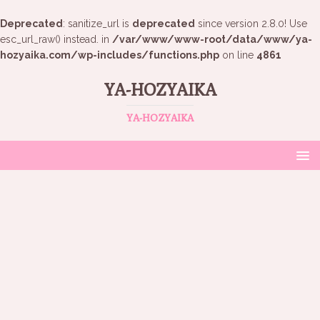
Deprecated
: sanitize_url is
deprecated
since version 2.8.0! Use
esc_url_raw() instead. in
/var/www/www-root/data/www/ya-
hozyaika.com/wp-includes/functions.php
on line
4861
YA-HOZYAIKA
YA-HOZYAIKA