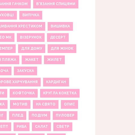
ЗАННЯ ГАЧКОМ
В'ЯЗАННЯ СПИЦЯМИ
УХОВЦІ
ВИПІЧКА
ШИВАННЯ ХРЕСТИКОМ
ВИШИВКА
ЕО МК
ВІЗЕРУНОК
ДЕСЕРТ
ЕМПЕР
ДЛЯ ДОМУ
ДЛЯ ЖІНОК
Я ПЛЯЖА
ЖАКЕТ
ЖИЛЕТ
НОЧА
ЗАКУСКА
РОВЕ ХАРЧУВАННЯ
КАРДИГАН
ТИ
КОФТОЧКА
КРУГЛА КОКЕТКА
КА
МОТИВ
НА СВЯТО
ОПИС
ІГ
ПЛЕД
ПОДІУМ
ПУЛОВЕР
ЦЕПТ
РИБА
САЛАТ
СВЕТР