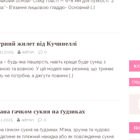
вковій основі- Спиці товсті — 6–8 мм для пухкості* 2.
іка:*- В’язання лицьовою гладдю- Основний
[…]
рний жилет від Кучинеллі
11.2025
admin
0
 – будь-яка півшерсть, навіть краще буде суміш з
КА
вною та вовною. У цій моделі нам резинка, що тримає
у не потрібна, а джгути повинні
[…]
зана гачком сукня на ґудзиках
11.2025
admin
0
ПО
на гачком сукня на ґудзиках. М’яка, зручна та чудово
датиме як пляжний накидка або як повсякденна сукня.