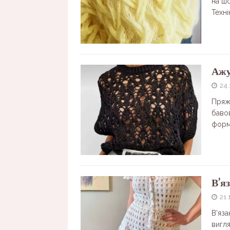
на шо
Техн
Ажу
24.
Пряжа
баво
форм
В’я
21.
В’яза
вигля