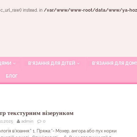
c_url_raw() instead. in
/var/www/www-root/data/www/ya-hozya
ИЦЯМИ
В’ЯЗАННЯ ДЛЯ ДІТЕЙ
В’ЯЗАННЯ ДЛЯ ДОМ
БЛОГ
тр текстурним візерунком
11.2025
admin
0
логія в’язання:* 1. Пряжа:*- Мохер, ангора або пух норки