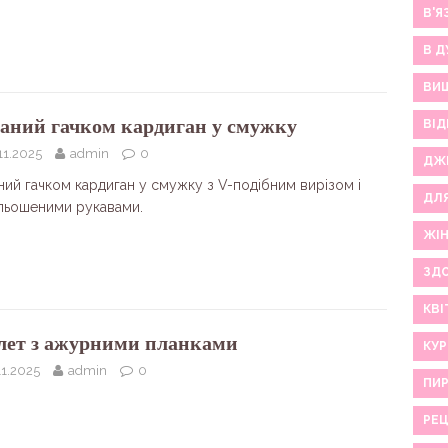
В'Я
В Д
ВИ
заний гачком кардиган у смужку
ВІД
11.2025
admin
0
ДЖ
ний гачком кардиган у смужку з V-подібним вирізом і
ДЛ
льошеними рукавами.
ЖІ
ЗДО
КВІ
ет з ажурними планками
КУР
11.2025
admin
0
ПИР
РЕ