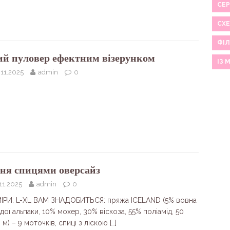
СЕР
СХ
ФІЛ
ий пуловер ефектним візерунком
ІЗ 
11.2025
admin
0
ня спицями оверсайз
11.2025
admin
0
ІРИ: L-XL ВАМ ЗНАДОБИТЬСЯ: пряжа ICELAND (5% вовна
ої альпаки, 10% мохер, 30% віскоза, 55% поліамід, 50
 м) – 9 моточків, спиці з ліскою
[…]