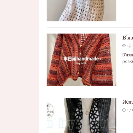
В’я
19.
В’яза
розк
Жил
17.