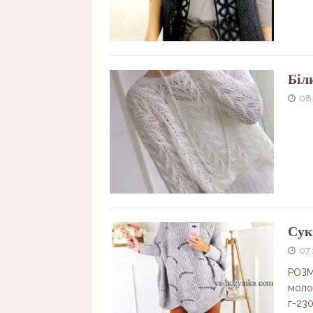
Біл
08.
Сук
07.
РОЗМ
молод
г-230