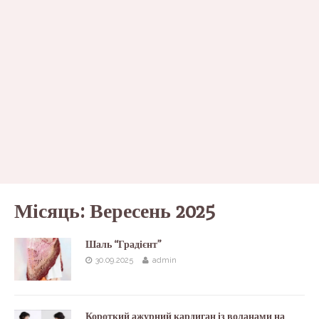
Місяць:
Вересень 2025
Шаль “Градієнт”
30.09.2025
admin
Короткий ажурний кардиган із воланами на