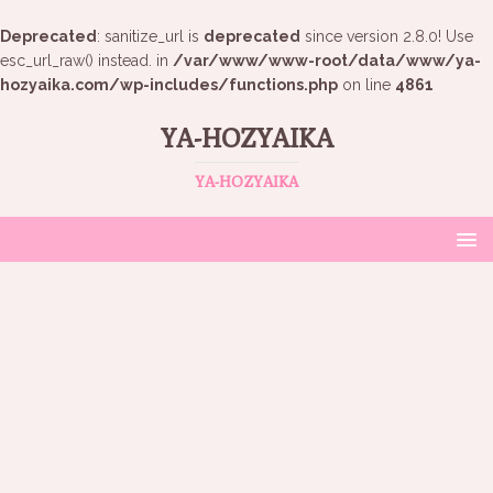
Deprecated
: sanitize_url is
deprecated
since version 2.8.0! Use
esc_url_raw() instead. in
/var/www/www-root/data/www/ya-
hozyaika.com/wp-includes/functions.php
on line
4861
YA-HOZYAIKA
YA-HOZYAIKA