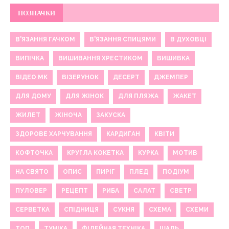
ПОЗНАЧКИ
В'ЯЗАННЯ ГАЧКОМ
В'ЯЗАННЯ СПИЦЯМИ
В ДУХОВЦІ
ВИПІЧКА
ВИШИВАННЯ ХРЕСТИКОМ
ВИШИВКА
ВІДЕО МК
ВІЗЕРУНОК
ДЕСЕРТ
ДЖЕМПЕР
ДЛЯ ДОМУ
ДЛЯ ЖІНОК
ДЛЯ ПЛЯЖА
ЖАКЕТ
ЖИЛЕТ
ЖІНОЧА
ЗАКУСКА
ЗДОРОВЕ ХАРЧУВАННЯ
КАРДИГАН
КВІТИ
КОФТОЧКА
КРУГЛА КОКЕТКА
КУРКА
МОТИВ
НА СВЯТО
ОПИС
ПИРІГ
ПЛЕД
ПОДІУМ
ПУЛОВЕР
РЕЦЕПТ
РИБА
САЛАТ
СВЕТР
СЕРВЕТКА
СПІДНИЦЯ
СУКНЯ
СХЕМА
СХЕМИ
ТОП
ТУНІКА
ФІЛЕЙНАЯ ТЕХНІКА
ШАЛЬ