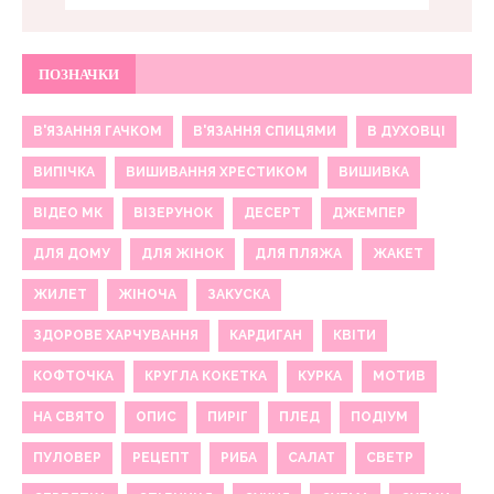
ПОЗНАЧКИ
В'ЯЗАННЯ ГАЧКОМ
В'ЯЗАННЯ СПИЦЯМИ
В ДУХОВЦІ
ВИПІЧКА
ВИШИВАННЯ ХРЕСТИКОМ
ВИШИВКА
ВІДЕО МК
ВІЗЕРУНОК
ДЕСЕРТ
ДЖЕМПЕР
ДЛЯ ДОМУ
ДЛЯ ЖІНОК
ДЛЯ ПЛЯЖА
ЖАКЕТ
ЖИЛЕТ
ЖІНОЧА
ЗАКУСКА
ЗДОРОВЕ ХАРЧУВАННЯ
КАРДИГАН
КВІТИ
КОФТОЧКА
КРУГЛА КОКЕТКА
КУРКА
МОТИВ
НА СВЯТО
ОПИС
ПИРІГ
ПЛЕД
ПОДІУМ
ПУЛОВЕР
РЕЦЕПТ
РИБА
САЛАТ
СВЕТР