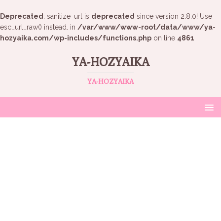
Deprecated
: sanitize_url is
deprecated
since version 2.8.0! Use
esc_url_raw() instead. in
/var/www/www-root/data/www/ya-
hozyaika.com/wp-includes/functions.php
on line
4861
YA-HOZYAIKA
YA-HOZYAIKA