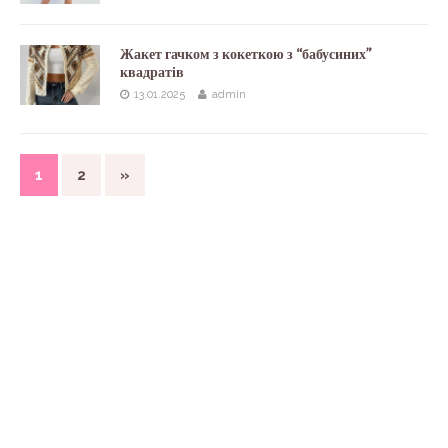
Жакет гачком з кокеткою з “бабусиних”
квадратів
13.01.2025
admin
1
2
»