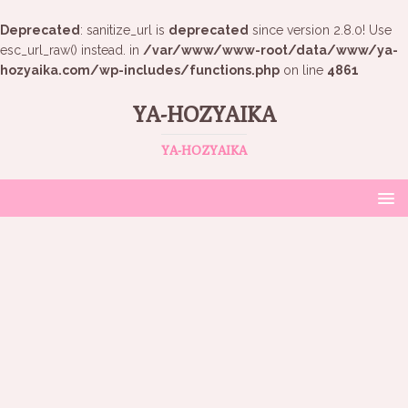
Deprecated
: sanitize_url is
deprecated
since version 2.8.0! Use
esc_url_raw() instead. in
/var/www/www-root/data/www/ya-
hozyaika.com/wp-includes/functions.php
on line
4861
YA-HOZYAIKA
YA-HOZYAIKA