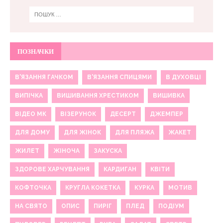
ПОЗНАЧКИ
В'ЯЗАННЯ ГАЧКОМ
В'ЯЗАННЯ СПИЦЯМИ
В ДУХОВЦІ
ВИПІЧКА
ВИШИВАННЯ ХРЕСТИКОМ
ВИШИВКА
ВІДЕО МК
ВІЗЕРУНОК
ДЕСЕРТ
ДЖЕМПЕР
ДЛЯ ДОМУ
ДЛЯ ЖІНОК
ДЛЯ ПЛЯЖА
ЖАКЕТ
ЖИЛЕТ
ЖІНОЧА
ЗАКУСКА
ЗДОРОВЕ ХАРЧУВАННЯ
КАРДИГАН
КВІТИ
КОФТОЧКА
КРУГЛА КОКЕТКА
КУРКА
МОТИВ
НА СВЯТО
ОПИС
ПИРІГ
ПЛЕД
ПОДІУМ