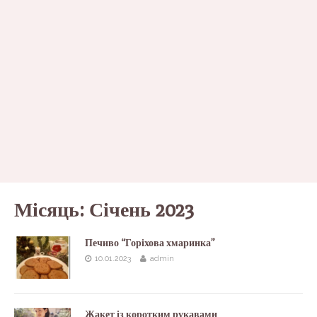
Місяць:
Січень 2023
Печиво “Горіхова хмаринка”
10.01.2023
admin
Жакет із коротким рукавами