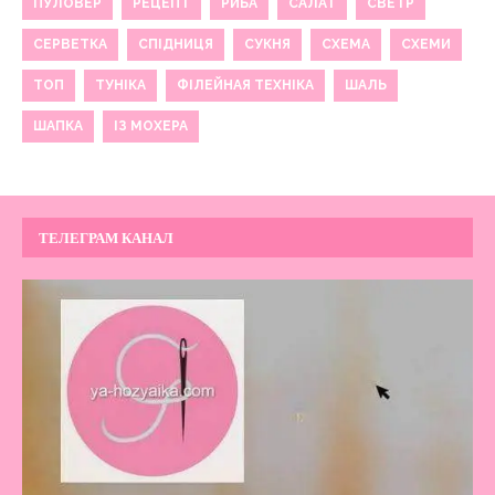
ПУЛОВЕР
РЕЦЕПТ
РИБА
САЛАТ
СВЕТР
СЕРВЕТКА
СПІДНИЦЯ
СУКНЯ
СХЕМА
СХЕМИ
ТОП
ТУНІКА
ФІЛЕЙНАЯ ТЕХНІКА
ШАЛЬ
ШАПКА
ІЗ МОХЕРА
ТЕЛЕГРАМ КАНАЛ