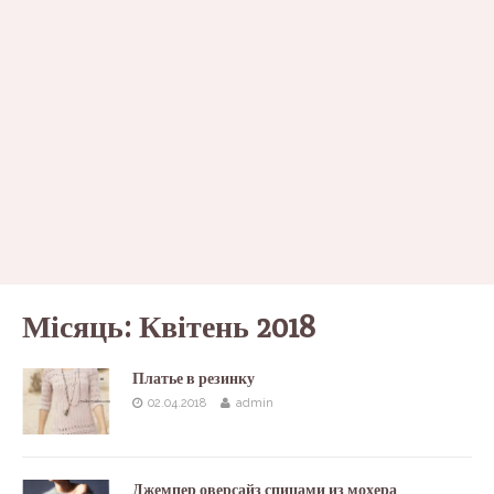
Місяць:
Квітень 2018
Платье в резинку
02.04.2018
admin
Джемпер оверсайз спицами из мохера