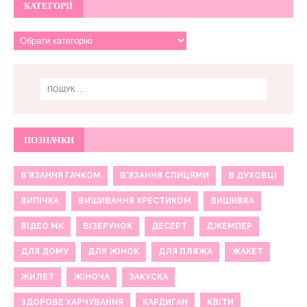
КАТЕГОРІЇ
ПОЗНАЧКИ
В'ЯЗАННЯ ГАЧКОМ
В'ЯЗАННЯ СПИЦЯМИ
В ДУХОВЦІ
ВИПІЧКА
ВИШИВАННЯ ХРЕСТИКОМ
ВИШИВКА
ВІДЕО МК
ВІЗЕРУНОК
ДЕСЕРТ
ДЖЕМПЕР
ДЛЯ ДОМУ
ДЛЯ ЖІНОК
ДЛЯ ПЛЯЖА
ЖАКЕТ
ЖИЛЕТ
ЖІНОЧА
ЗАКУСКА
ЗДОРОВЕ ХАРЧУВАННЯ
КАРДИГАН
КВІТИ