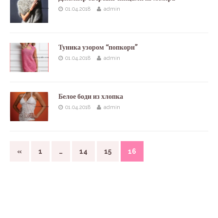
01.04.2018
admin
Туника узором “попкорн”
01.04.2018
admin
Белое боди из хлопка
01.04.2018
admin
«
1
…
14
15
16