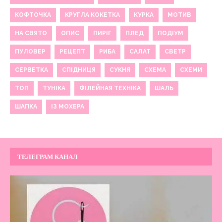
КОФТОЧКА
КРУГЛА КОКЕТКА
КУРКА
МОТИВ
НА СВЯТО
ОПИС
ПИРІГ
ПЛЕД
ПОДІУМ
ПУЛОВЕР
РЕЦЕПТ
РИБА
САЛАТ
СВЕТР
СЕРВЕТКА
СПІДНИЦЯ
СУКНЯ
СХЕМА
СХЕМИ
ТОП
ТУНІКА
ФІЛЕЙНАЯ ТЕХНІКА
ШАЛЬ
ШАПКА
ІЗ МОХЕРА
ТЕЛЕГРАМ КАНАЛ