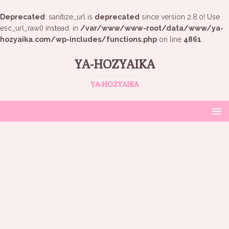
Deprecated
: sanitize_url is
deprecated
since version 2.8.0! Use
esc_url_raw() instead. in
/var/www/www-root/data/www/ya-
hozyaika.com/wp-includes/functions.php
on line
4861
YA-HOZYAIKA
YA-HOZYAIKA