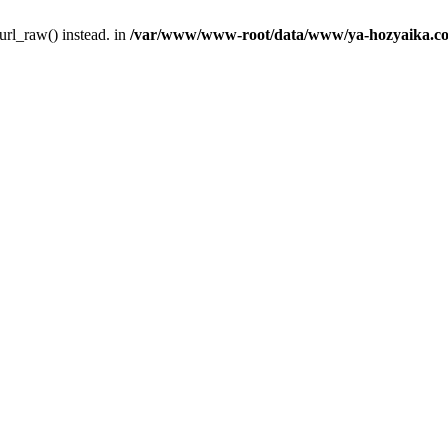
url_raw() instead. in
/var/www/www-root/data/www/ya-hozyaika.com